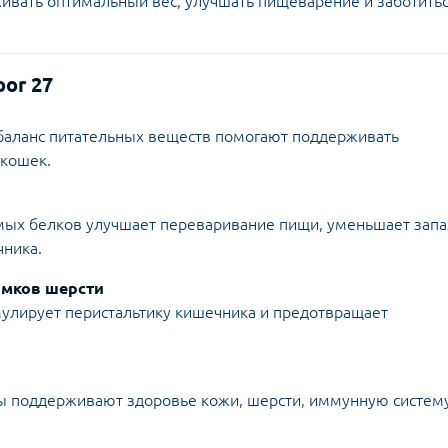
живать оптимальный вес, улучшать пищеварение и заботитьс
or 27
баланс питательных веществ помогают поддерживать
кошек.
мых белков улучшает переваривание пищи, уменьшает запа
чника.
омков шерсти
улирует перистальтику кишечника и предотвращает
 поддерживают здоровье кожи, шерсти, иммунную систему