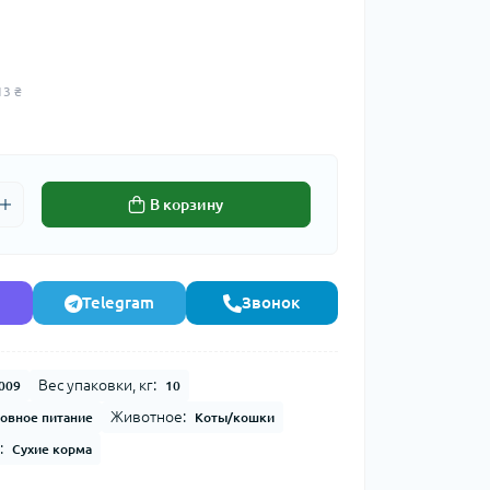
13 ₴
В корзину
Telegram
Звонок
Вес упаковки, кг:
009
10
Животное:
овное питание
Коты/кошки
:
Сухие корма