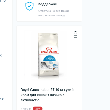
я о
поддержки
Ответим на все Ваши
вопросы по товару
х
Royal Canin Indoor 27 10 кг сухий
корм для кішок з низькою
 и
активністю
4 450 ₴
-25%