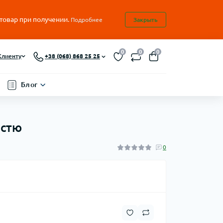
 товар при получении.
Подробнее
Закрыть
0
0
0
Клиенту
+38 (068) 868 25 25
Блог
істю
0