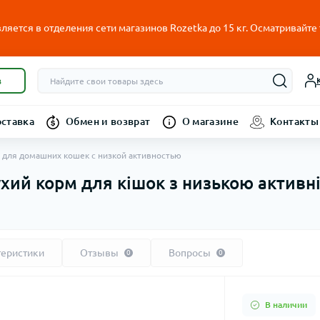
ляется в отделения сети магазинов Rozetka до 15 кг. Осматривайте
в
оставка
Обмен и возврат
О магазине
Контакты
орм для домашних кошек с низкой активностью
 сухий корм для кішок з низькою активн
теристики
Отзывы
Вопросы
0
0
В наличии