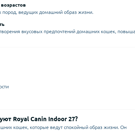
 возрастов
ех пород, ведущих домашний образ жизни.
ть
етворения вкусовых предпочтений домашних кошек, повыш
ю
рсти
т Royal Canin Indoor 27?
ашних кошек, которые ведут спокойный образ жизни. Он