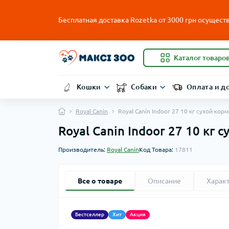
Бесплатная доставка Rozetka от
3000
грн осуществ
Каталог товаро
Кошки
Собаки
Оплата и д
Royal Canin
Royal Canin Indoor 27 10 кг сухой к
Royal Canin Indoor 27 10 кг
Производитель:
Royal Canin
Код Товара:
17811
Все о товаре
Описание
Харак
Бестселлер
Хит
Акция