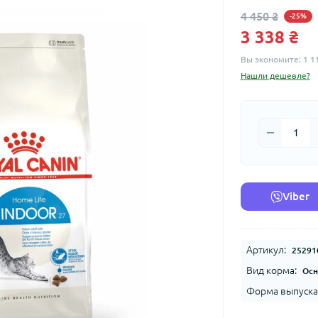
4 450 ₴
-25%
3 338 ₴
Вы экономите:
1 1
Нашли дешевле?
Viber
Артикул:
25291
Вид корма:
Осн
Форма выпуска