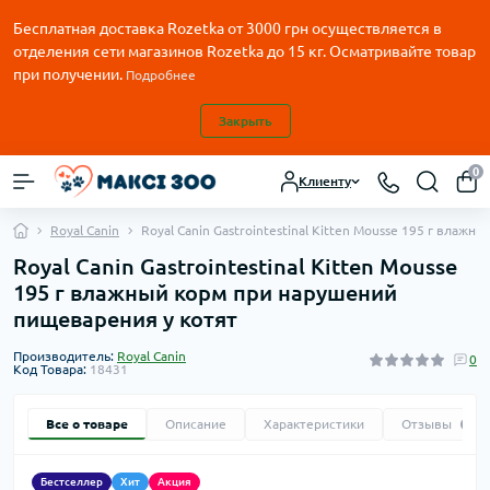
Бесплатная доставка Rozetka от
3000
грн осуществляется в
отделения сети магазинов Rozetka до 15 кг. Осматривайте товар
при получении.
Подробнее
Закрыть
0
Клиенту
Royal Canin
Royal Canin Gastrointestinal Kitten Mousse 195 г влаж
Royal Canin Gastrointestinal Kitten Mousse
195 г влажный корм при нарушений
пищеварения у котят
Производитель:
Royal Canin
0
Код Товара:
18431
Все о товаре
Описание
Характеристики
Отзывы
0
Бестселлер
Хит
Акция