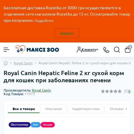
Бесплатная доставка Rozetka от
3000
грн осуществляется в
отделения сети магазинов Rozetka до 15 кг. Осматривайте товар
при получении.
Подробнее
Закрыть
0
Клиенту
Royal Canin
Royal Canin Hepatic Feline 2 кг сухой корм для кошек 
Royal Canin Hepatic Feline 2 кг сухой корм
для кошек при заболеваниях печени
Производитель:
Royal Canin
0
Код Товара:
17975
Все о товаре
Описание
Характеристики
Отзывы
0
Бестселлер
Хит
Акция