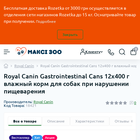
Бесплатная доставка Rozetka от
3000
грн осуществляется в
отделения сети магазинов Rozetka до 15 кг. Осматривайте товар
при получении.
Подробнее
Закрыть
0
Клиенту
Royal Canin
Royal Canin Gastrointestinal Cans 12x400 г влажный к
Royal Canin Gastrointestinal Cans 12x400 г
влажный корм для собак при нарушении
пищеварения
Производитель:
Royal Canin
0
Код Товара:
18421
Все о товаре
Описание
Характеристики
Отзывы
0
Бестселлер
Хит
Акция