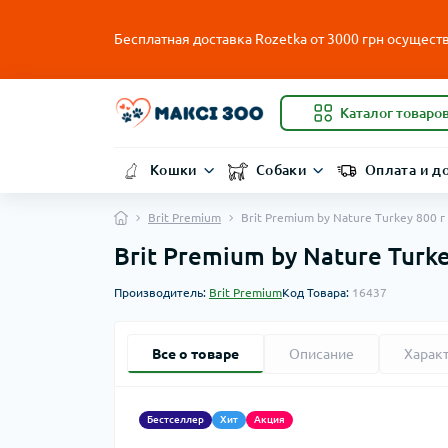
Бесплатная доставка Rozetka от
3000
грн осуществ
Каталог товаро
Кошки
Собаки
Оплата и д
Brit Premium
Brit Premium by Nature Turkey 800
Brit Premium by Nature Tur
Производитель:
Brit Premium
Код Товара:
16437
Все о товаре
Описание
Харак
Бестселлер
Хит
Акция