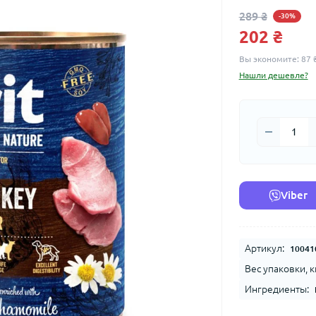
289 ₴
-30%
202 ₴
Вы экономите:
87 
Нашли дешевле?
Viber
Артикул:
10041
Вес упаковки, к
Ингредиенты: