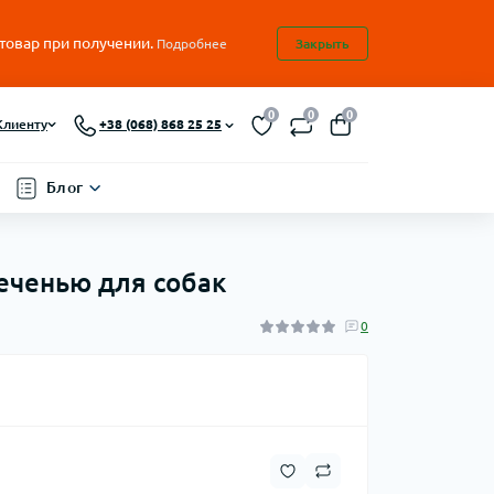
 товар при получении.
Подробнее
Закрыть
0
0
0
Клиенту
+38 (068) 868 25 25
Блог
печенью для собак
0