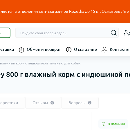
ляется в отделения сети магазинов Rozetka до 15 кг. Осматривайте
в
оставка
Обмен и возврат
О магазине
Контакты
 г влажный корм с индюшиной печенью для собак
key 800 г влажный корм с индюшиной 
теристики
Отзывы
Вопросы
0
0
В наличии