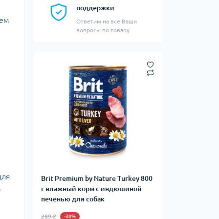
поддержки
ием
Ответим на все Ваши
вопросы по товару
для
Brit Premium by Nature Turkey 800
м
г влажный корм с индюшиной
печенью для собак
289 ₴
-30%