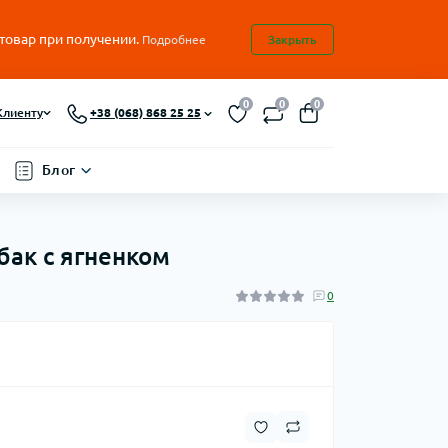
 товар при получении.
Подробнее
Закрыть
0
0
0
Клиенту
+38 (068) 868 25 25
Блог
обак с ягненком
0