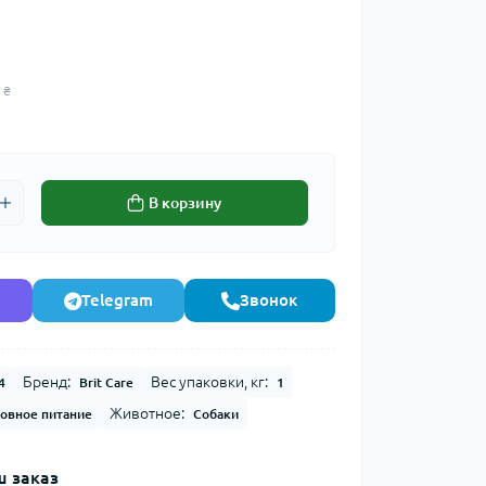
 ₴
В корзину
Telegram
Звонок
Бренд:
Вес упаковки, кг:
4
Brit Care
1
Животное:
овное питание
Собаки
 заказ