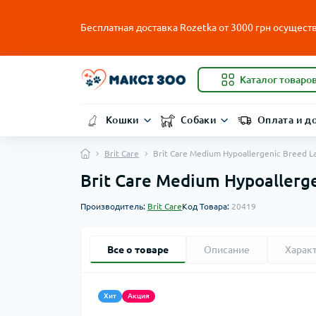
Бесплатная доставка Rozetka от
3000
грн осуществ
Каталог товаро
Кошки
Собаки
Оплата и д
Brit Care
Brit Care Medium Hypoallergenic Breed L
Brit Care Medium Hypoallerg
Производитель:
Brit Care
Код Товара:
20419
Все о товаре
Описание
Харак
Хит
Акция