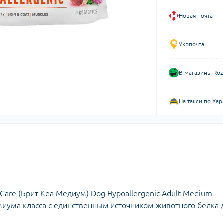
Новая почта
Укрпочта
В магазины Roz
На такси по Хар
 Care (Брит Кеа Медиум) Dog Hypoallergenic Adult Medium
миума класса с единственным источником животного белка 