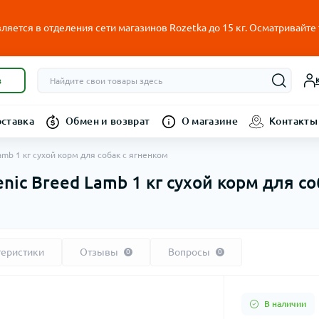
ляется в отделения сети магазинов Rozetka до 15 кг. Осматривайте
в
оставка
Обмен и возврат
О магазине
Контакты
amb 1 кг сухой корм для собак с ягненком
enic Breed Lamb 1 кг сухой корм для с
теристики
Отзывы
Вопросы
0
0
В наличии