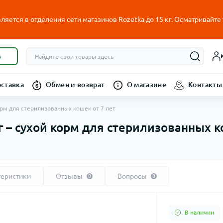
ляется в отделения сети магазинов Rozetka до 15 кг. Осматривайте
в
оставка
Обмен и возврат
О магазине
Контакты
 корм для стерилизованных кошек от 7 лет
 кг – сухой корм для стерилизованных к
теристики
Отзывы
Вопросы
0
0
В наличии