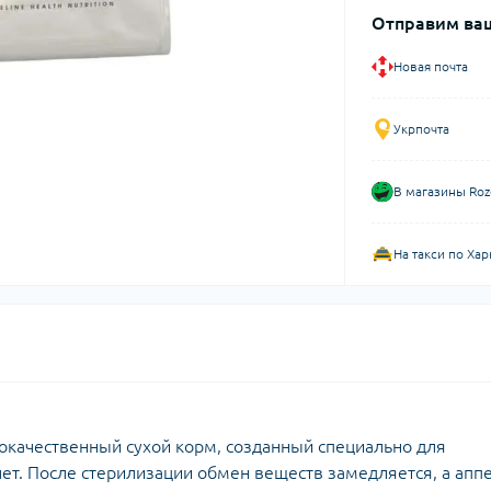
Отправим ваш
Новая почта
Укрпочта
В магазины Roz
На такси по Хар
окачественный сухой корм, созданный специально для
лет. После стерилизации обмен веществ замедляется, а апп