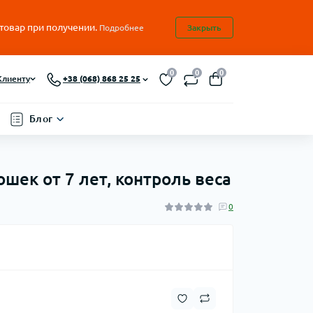
 товар при получении.
Подробнее
Закрыть
0
0
0
Клиенту
+38 (068) 868 25 25
Блог
ошек от 7 лет, контроль веса
0