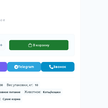
50 ₴
В корзину
Telegram
Звонок
Вес упаковки, кг:
00
10
Животное:
овное питание
Коты/кошки
:
Сухие корма