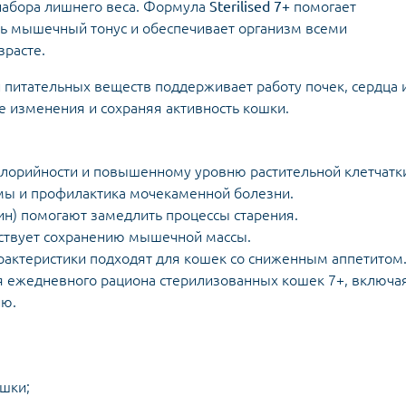
 набора лишнего веса. Формула
Sterilised 7+
помогает
ть мышечный тонус и обеспечивает организм всеми
расте.
 питательных веществ поддерживает работу почек, сердца 
 изменения и сохраняя активность кошки.
алорийности и повышенному уровню растительной клетчатк
ы и профилактика мочекаменной болезни.
ин) помогают замедлить процессы старения.
бствует сохранению мышечной массы.
актеристики подходят для кошек со сниженным аппетитом
 ежедневного рациона стерилизованных кошек 7+, включа
ию.
шки;