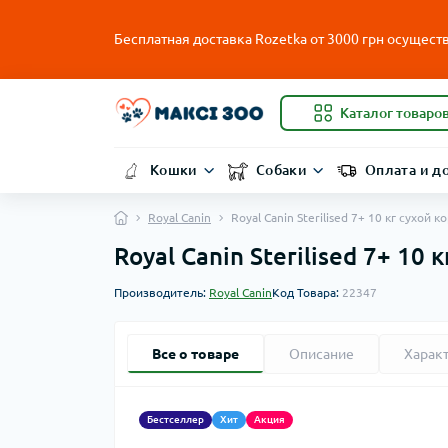
Бесплатная доставка Rozetka от
3000
грн осуществ
Каталог товаро
Кошки
Собаки
Оплата и д
Royal Canin
Royal Canin Sterilised 7+ 10 кг сухой
Royal Canin Sterilised 7+ 10
Производитель:
Royal Canin
Код Товара:
22347
Все о товаре
Описание
Харак
Бестселлер
Хит
Акция