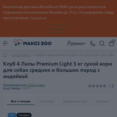
Бесплатная доставка Rozetka от
3000
грн осуществляется в
отделения сети магазинов Rozetka до 15 кг. Осматривайте товар
при получении.
Подробнее
Закрыть
0
Клиенту
Клуб 4 Лапы
Клуб 4 Лапы Premium Light 5 кг сухой корм для собак
Клуб 4 Лапы Premium Light 5 кг сухой корм
для собак средних и больших пород с
индейкой
Производитель:
Club 4 paws
0
Код Товара:
15881
Все о товаре
Описание
Характеристики
Отзывы
0
Хит
Продано