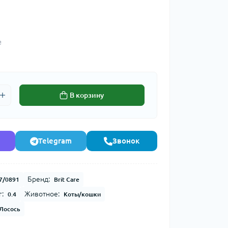
₴
В корзину
Telegram
Звонок
Бренд:
7/0891
Brit Care
г:
Животное:
0.4
Коты/кошки
Лосось