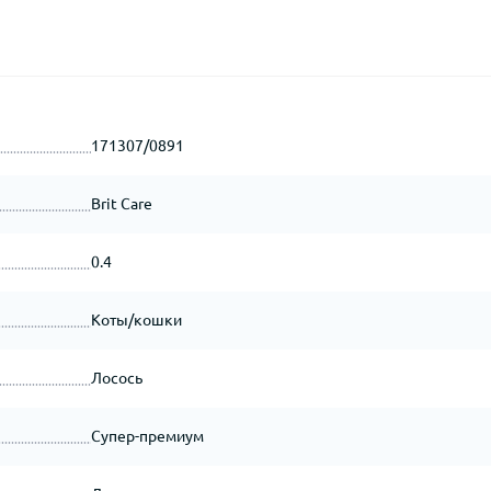
171307/0891
Brit Care
0.4
Коты/кошки
Лосось
Супер-премиум