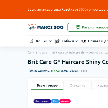
Бесплатная доставка Rozetka от
3000
грн осуществ
Каталог товаро
Кошки
Собаки
Оплата и д
Brit Care
Brit Care GF Haircare Shiny Coat 400 кг
Brit Care GF Haircare Shiny 
Производитель:
Brit Care
Код Товара:
16283
Все о товаре
Описание
Харак
Бестселлер
Хит
Акция