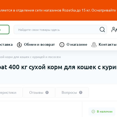
ляется в отделения сети магазинов Rozetka до 15 кг. Осматривайте
в
оставка
Обмен и возврат
О магазине
Контакты
 сухой корм для кошек c курицей и лососем
Coat 400 кг сухой корм для кошек c кур
теристики
Отзывы
Вопросы
0
0
В наличии