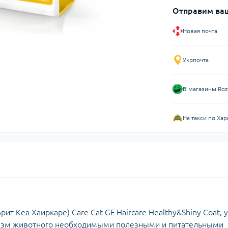
Отправим ваш
Новая почта
Укрпочта
В магазины Roz
На такси по Хар
рит Кеа Хаиркаре) Care Cat GF Haircare Healthy&Shiny Coat, 
низм животного необходимыми полезными и питательными