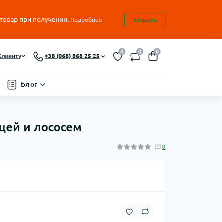
 товар при получении.
Подробнее
Закрыть
0
0
0
Клиенту
+38 (068) 868 25 25
Блог
ицей и лососем
0