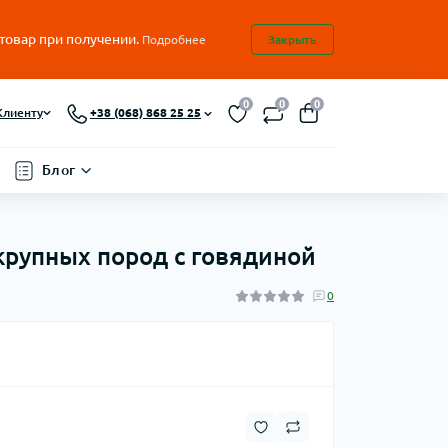
 товар при получении.
Подробнее
Закрыть
0
0
0
Клиенту
+38 (068) 868 25 25
Блог
 крупных пород с говядиной
0