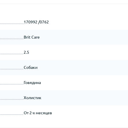
170992 /0762
Brit Care
2.5
Собаки
Говядина
Холистик
От 2-х месяцев