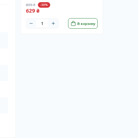
899 ₴
-30%
629 ₴
В корзину