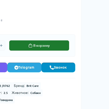
 ₴
В корзину
Telegram
Звонок
Бренд:
2 /0762
Brit Care
г:
Животное:
2.5
Собаки
Говядина