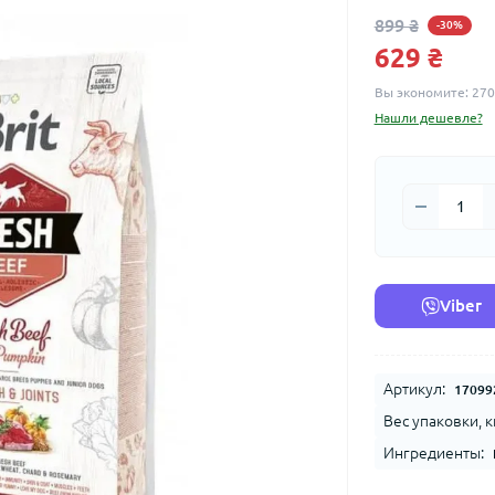
899 ₴
-30%
629 ₴
Вы экономите:
270
Нашли дешевле?
Viber
Артикул:
17099
Вес упаковки, к
Ингредиенты: