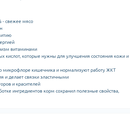
% - свежее мясо
н
витию
нергией
анизм витаминами
ых кислот, которые нужны для улучшения состояния кожи и
 о микрофлоре кишечника и нормализуют работу ЖКТ
ия и делает связки эластичными
торов и красителей
ботке ингредиентов корм сохранил полезные свойства,