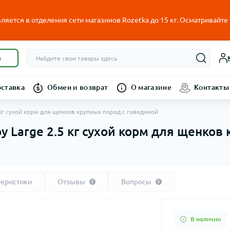
ляется в отделения сети магазинов Rozetka до 15 кг. Осматривайте
в
оставка
Обмен и возврат
О магазине
Контакты
5 кг сухой корм для щенков крупных пород с говядиной
py Large 2.5 кг сухой корм для щенков
теристики
Отзывы
Вопросы
0
0
В наличии