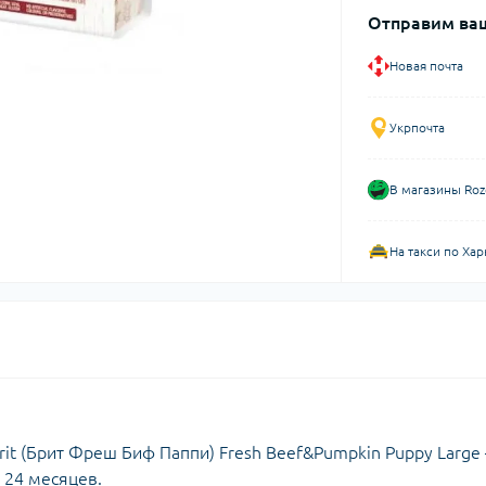
Отправим ваш
Новая почта
Укрпочта
В магазины Roz
На такси по Хар
it (Брит Фреш Биф Паппи) Fresh Beef&Pumpkin Puppy Large 
 24 месяцев.