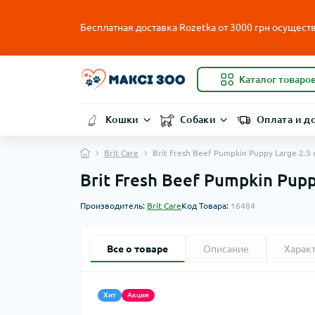
Бесплатная доставка Rozetka от
3000
грн осуществ
Каталог товаро
Кошки
Собаки
Оплата и д
Brit Care
Brit Fresh Beef Pumpkin Puppy Large 2.
Brit Fresh Beef Pumpkin Pup
Производитель:
Brit Care
Код Товара:
16484
Все о товаре
Описание
Харак
Хит
Акция