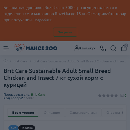
Бесплатная доставка Rozetka от
3000
грн осуществляется в
отделения сети магазинов Rozetka до 15 кг. Осматривайте товар
при получении.
Подробнее
Закрыть
0
Клиенту
Brit Care
Brit Care Sustainable Adult Small Breed Chicken and Insect 
Brit Care Sustainable Adult Small Breed
Chicken and Insect 7 кг сухой корм с
курицей
Производитель:
Brit Care
0
Код Товара:
16007
Все о товаре
Описание
Характеристики
Отзывы
0
Хит
Продано