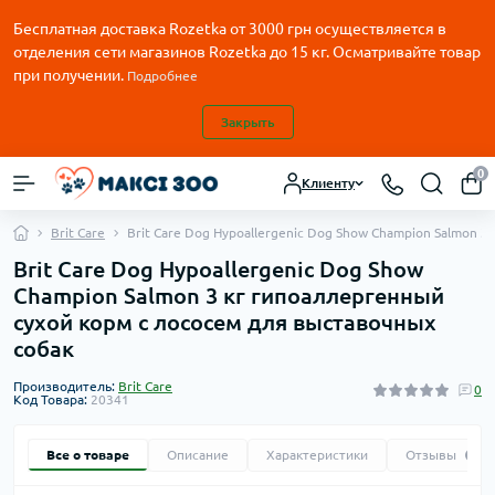
Бесплатная доставка Rozetka от
3000
грн осуществляется в
отделения сети магазинов Rozetka до 15 кг. Осматривайте товар
при получении.
Подробнее
Закрыть
0
Клиенту
Brit Care
Brit Care Dog Hypoallergenic Dog Show Champion Salmon 
Brit Care Dog Hypoallergenic Dog Show
Champion Salmon 3 кг гипоаллергенный
сухой корм с лососем для выставочных
собак
Производитель:
Brit Care
0
Код Товара:
20341
Все о товаре
Описание
Характеристики
Отзывы
0