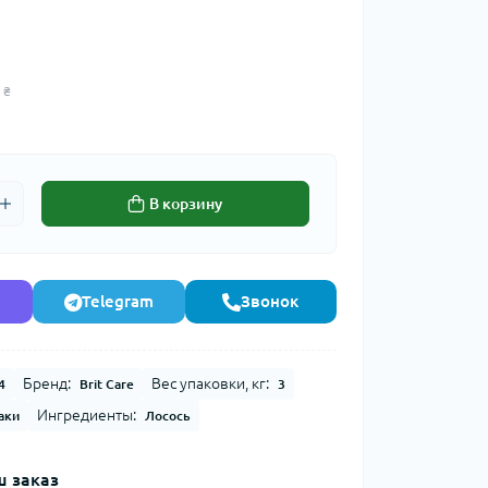
 ₴
В корзину
Telegram
Звонок
Бренд:
Вес упаковки, кг:
4
Brit Care
3
Ингредиенты:
аки
Лосось
 заказ