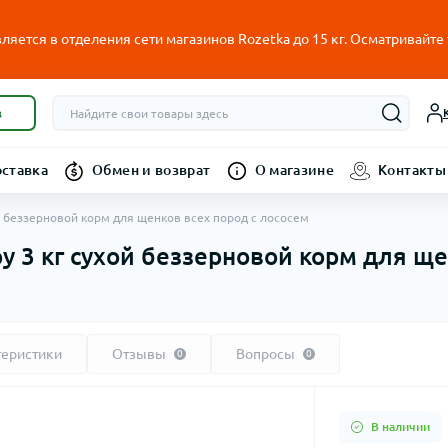
ляется в отделения сети магазинов Rozetka до 15 кг. Осматривайте
в
оставка
Обмен и возврат
О магазине
Контакты
хой беззерновой корм для щенков всех пород с лососем
ppy 3 кг сухой беззерновой корм для щ
теристики
Отзывы
Вопросы
0
0
В наличии