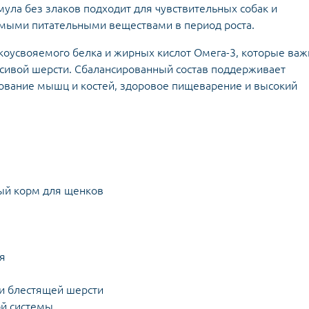
ула без злаков подходит для чувствительных собак и
имыми питательными веществами в период роста.
коусвояемого белка и жирных кислот Омега-3, которые ва
асивой шерсти. Сбалансированный состав поддерживает
ование мышц и костей, здоровое пищеварение и высокий
ый корм для щенков
ся
 и блестящей шерсти
ой системы