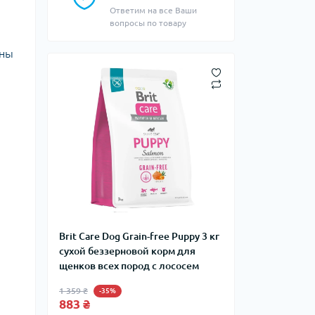
Ответим на все Ваши
вопросы по товару
жны
Brit Care Dog Grain-free Puppy 3 кг
сухой беззерновой корм для
щенков всех пород с лососем
1 359 ₴
-35%
883 ₴