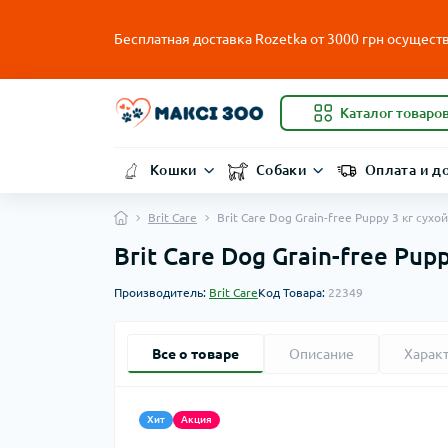
Бесплатная доставка Rozetka от
3000
грн осуществ
Каталог товаро
Кошки
Собаки
Оплата и д
Brit Care
Brit Care Dog Grain-free Puppy 3 кг су
Brit Care Dog Grain-free Pu
Производитель:
Brit Care
Код Товара:
22349
Все о товаре
Описание
Харак
Хит
Акция