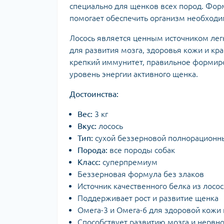
специально для щенков всех пород. Форм
помогает обеспечить организм необход
Лосось является ценным источником лег
для развития мозга, здоровья кожи и кр
крепкий иммунитет, правильное формир
уровень энергии активного щенка.
Достоинства:
Вес:
3 кг
Вкус:
лосось
Тип:
сухой беззерновой полнорационн
Порода:
все породы собак
Класс:
суперпремиум
Беззерновая формула без злаков
Источник качественного белка из лосо
Поддерживает рост и развитие щенка
Омега-3 и Омега-6 для здоровой кожи
Способствует развитию мозга и нервн