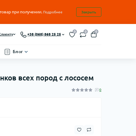
 товар при получении.
Подробнее
Закрыть
0
0
0
Клиенту
+38 (068) 868 25 25
Блог
енков всех пород с лососем
0