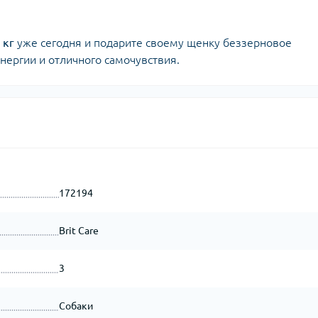
 кг
уже сегодня и подарите своему щенку беззерновое
энергии и отличного самочувствия.
172194
Brit Care
3
Собаки