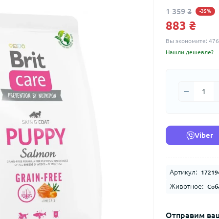
1 359 ₴
-35%
883 ₴
Вы экономите:
476
Нашли дешевле?
Viber
Артикул:
17219
Животное:
Соб
Отправим ваш