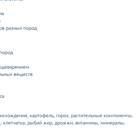
ы
ия
а
ов разных пород
 пород
пищеварением
льных веществ
са
исхождения, картофель, горох, растительные компоненты,
 клетчатка, рыбий жир, дрожжи, витамины, минералы,