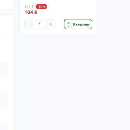
149 ₴
-30%
104 ₴
В корзину