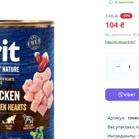
В наличии
149 ₴
-30%
104 ₴
Вы экономите:
45 
Нашли дешевле?
Viber
Артикул:
10040
Вес упаковки, к
Ингредиенты: