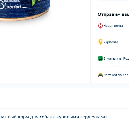
Отправим ваш
Новая почта
Укрпочта
В магазины Roz
На такси по Хар
— влажный корм для собак с куриными сердечками