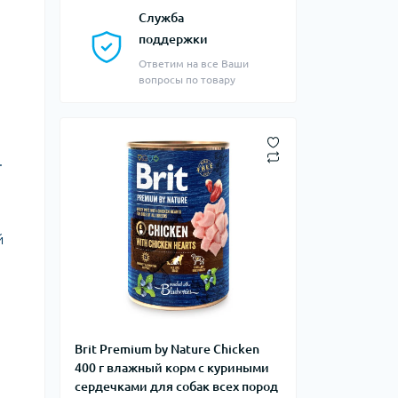
Служба
поддержки
Ответим на все Ваши
вопросы по товару
.
й
Brit Premium by Nature Chicken
400 г влажный корм с куриными
сердечками для собак всех пород