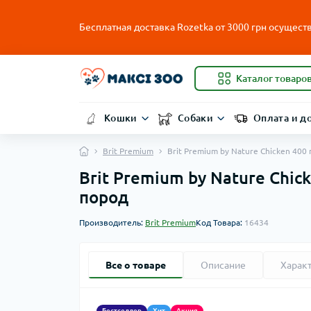
Бесплатная доставка Rozetka от
3000
грн осуществ
Каталог товаро
Кошки
Собаки
Оплата и д
Brit Premium
Brit Premium by Nature Chicken 40
Brit Premium by Nature Chi
пород
Производитель:
Brit Premium
Код Товара:
16434
Все о товаре
Описание
Харак
Бестселлер
Хит
Акция