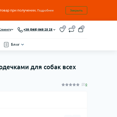
 товар при получении.
Подробнее
Закрыть
0
0
0
Клиенту
+38 (068) 868 25 25
Блог
ердечками для собак всех
0