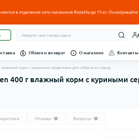
ляется в отделения сети магазинов Rozetka до 15 кг. Осматривайте
в
оставка
Обмен и возврат
О магазине
Контакты
0 г влажный корм с куриными сердечками для собак всех пород
cken 400 г влажный корм с куриными с
теристики
Отзывы
Вопросы
0
0