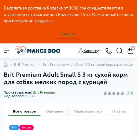
Бесплатная доставка Rozetka от
3000
грн осуществляется в
отделения сети магазинов Rozetka до 15 кг. Осматривайте товар
при получении.
Подробнее
Закрыть
0
Клиенту
Brit Premium
Brit Premium Adult Small S 3 кг сухой корм для собак
Brit Premium Adult Small S 3 кг сухой корм
для собак мелких пород c курицей
Производитель:
Brit Premium
0
Код Товара:
15945
Все о товаре
Описание
Характеристики
Отзывы
0
Хит
Акция