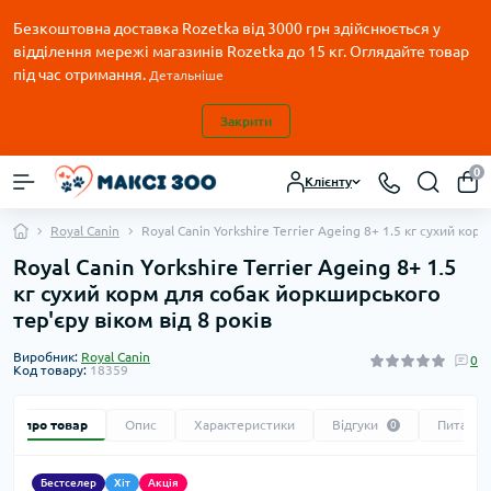
Безкоштовна доставка Rozetka від 3000 грн здійснюється у
відділення мережі магазинів Rozetka до 15 кг. Оглядайте товар
під час отримання.
Детальніше
Закрити
0
Клієнту
Royal Canin
Royal Canin Yorkshire Terrier Ageing 8+ 1.5 кг сухий ко
Royal Canin Yorkshire Terrier Ageing 8+ 1.5
кг сухий корм для собак йоркширського
тер'єру віком від 8 років
Виробник:
Royal Canin
0
Код товару:
18359
Все про товар
Опис
Характеристики
Відгуки
Питання
0
Бестселер
Хіт
Акція