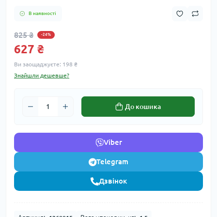
В наявності
825 ₴
-24%
627 ₴
Ви заощаджуєте:
198 ₴
Знайшли дешевше?
До кошика
Viber
Telegram
Дзвінок