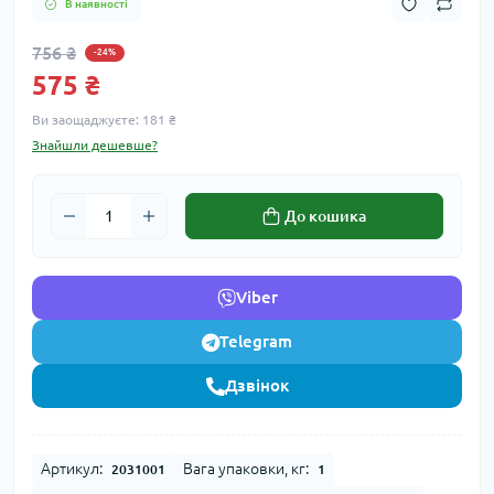
В наявності
756 ₴
-24%
575 ₴
Ви заощаджуєте:
181 ₴
Знайшли дешевше?
До кошика
Viber
Telegram
Дзвінок
Артикул:
Вага упаковки, кг:
2031001
1