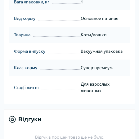
Вага упаковки, кг
1
Вид корму
Основное питание
Тварина
Коты/кошки
Форма випуску
Вакуумная упаковка
Клас корму
Супер-премиум
Для взрослых
Стадії життя
животных
Відгуки
Відгуків про цей товар ще не було.