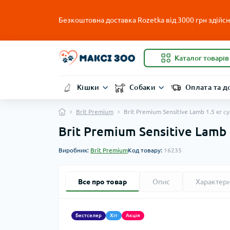
Безкоштовна доставка Rozetka від 3000 грн здійсню
Каталог товарів
Кішки
Собаки
Оплата та д
Brit Premium
Brit Premium Sensitive Lamb 1.5 кг 
Brit Premium Sensitive Lamb
Виробник:
Brit Premium
Код товару:
16235
Все про товар
Опис
Характер
Бестселер
Хіт
Акція