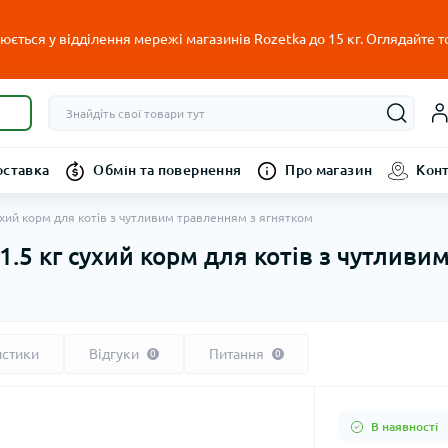
ється у відділення мережі магазинів Rozetka до 15 кг. Оглядайте т
оставка
Обмін та повернення
Про магазин
Кон
сухий корм для котів з чутливим травленням з ягнятком
 1.5 кг сухий корм для котів з чутлив
истики
Відгуки
Питання
0
0
В наявності