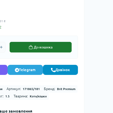
81 ₴
?
До кошика
Telegram
Дзвінок
Артикул:
Бренд:
ня
171865/181
Brit Premium
г:
Тварина:
1.5
Коти/кішки
аше замовлення