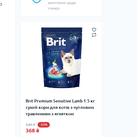
запитання щодо
о
товару
Brit Premium Sensitive Lamb 1.5 кг
сухий корм для котів з чутливим
травленням з ягнятком
549 ₴
-33%
368 ₴