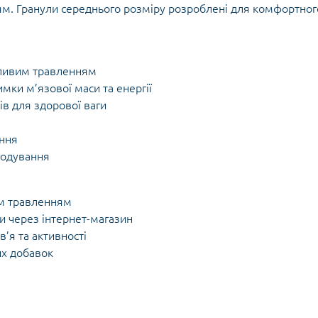
ням. Гранули середнього розміру розроблені для комфортног
тливим травленням
имки м’язової маси та енергії
в для здорової ваги
ння
годування
им травленням
и через інтернет-магазин
в’я та активності
их добавок