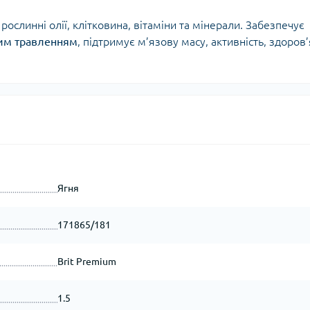
рослинні олії, клітковина, вітаміни та мінерали. Забезпечує
вим травленням
, підтримує м’язову масу, активність, здоров’
Ягня
171865/181
Brit Premium
1.5