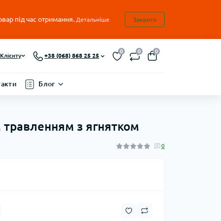
овар під час отримання.
Детальніше
Закрити
0
0
0
Клієнту
+38 (068) 868 25 25
такти
Блог
им травленням з ягнятком
0