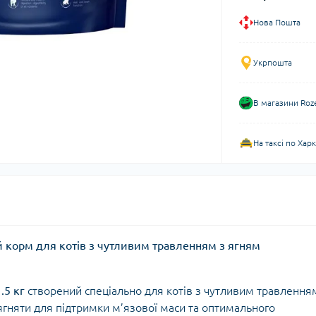
Нова Пошта
Укрпошта
В магазини Roz
На таксі по Хар
хий корм для котів з чутливим травленням з ягням
.5 кг
створений спеціально для котів з чутливим травлення
з ягняти для підтримки м’язової маси та оптимального