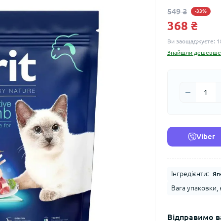
549 ₴
-33%
368 ₴
Ви заощаджуєте:
1
Знайшли дешевше
Viber
Інгредієнти:
Яг
Вага упаковки, к
Відправимо в