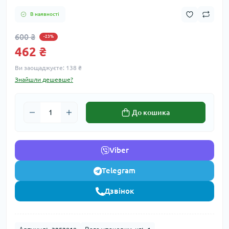
В наявності
600 ₴
-23%
462 ₴
Ви заощаджуєте:
138 ₴
Знайшли дешевше?
До кошика
Viber
Telegram
Дзвінок