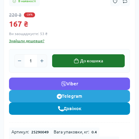
В наявності
220 ₴
-24%
167 ₴
Ви заощаджуєте:
53 ₴
Знайшли дешевше?
До кошика
Viber
Telegram
Дзвінок
Артикул:
Вага упаковки, кг:
25290049
0.4