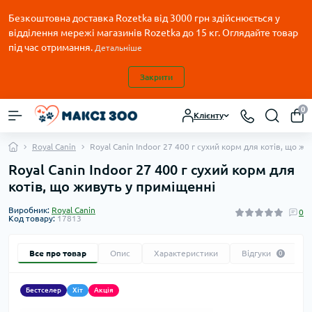
Безкоштовна доставка Rozetka від 3000 грн здійснюється у
відділення мережі магазинів Rozetka до 15 кг. Оглядайте товар
під час отримання.
Детальніше
Закрити
0
Клієнту
Royal Canin
Royal Canin Indoor 27 400 г сухий корм для котів, що ж
Royal Canin Indoor 27 400 г сухий корм для
котів, що живуть у приміщенні
Виробник:
Royal Canin
0
Код товару:
17813
Все про товар
Опис
Характеристики
Відгуки
0
Бестселер
Хіт
Акція