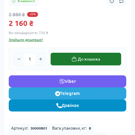
В наявності
2 880 ₴
-25%
2 160 ₴
Ви заощаджуєте:
720 ₴
Знайшли дешевше?
До кошика
Viber
Telegram
Дзвінок
Артикул:
Вага упаковки, кг:
30000801
8