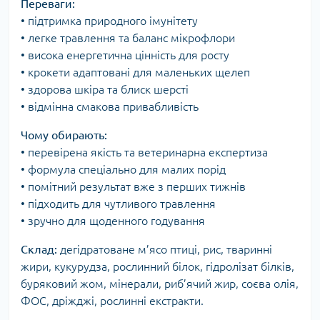
Переваги:
• підтримка природного імунітету
• легке травлення та баланс мікрофлори
• висока енергетична цінність для росту
• крокети адаптовані для маленьких щелеп
• здорова шкіра та блиск шерсті
• відмінна смакова привабливість
Чому обирають:
• перевірена якість та ветеринарна експертиза
• формула спеціально для малих порід
• помітний результат вже з перших тижнів
• підходить для чутливого травлення
• зручно для щоденного годування
Склад:
дегідратоване м’ясо птиці, рис, тваринні
жири, кукурудза, рослинний білок, гідролізат білків,
буряковий жом, мінерали, риб’ячий жир, соєва олія,
ФОС, дріжджі, рослинні екстракти.