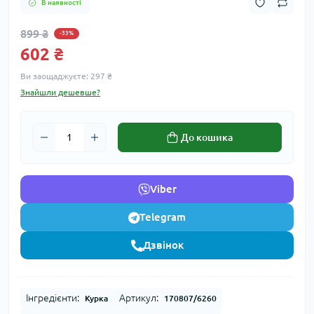
В наявності
899 ₴
-33%
602 ₴
Ви заощаджуєте:
297 ₴
Знайшли дешевше?
До кошика
Viber
Telegram
Дзвінок
Інгредієнти:
Артикул:
Курка
170807/6260