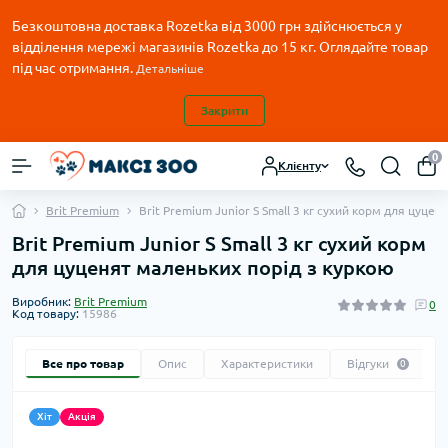
Безкоштовна доставка Rozetka від 3000 грн здійснюється у
відділення мережі магазинів Rozetka до 15 кг. Оглядайте товар
під час отримання.
Детальніше
Закрити
0
Клієнту
Brit Premium
Brit Premium Junior S Small 3 кг сухий корм для цуце
Brit Premium Junior S Small 3 кг сухий корм
для цуценят маленьких порід з куркою
Виробник:
Brit Premium
0
Код товару:
15986
Все про товар
Опис
Характеристики
Відгуки
0
Хіт
Акція