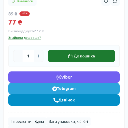
В наявності
89 ₴
-13%
77 ₴
Ви заощаджуєте:
12 ₴
Знайшли дешевше?
До кошика
Viber
Telegram
Дзвінок
Інгредієнти:
Вага упаковки, кг:
Курка
0.4