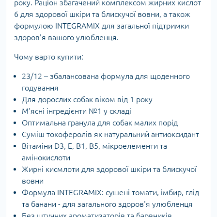
року. Раціон збагачений комплексом жирних кислот
6 для здорової шкіри та блискучої вовни, а також
формулою INTEGRAMIX для загальної підтримки
здоров'я вашого улюбленця.
Чому варто купити:
23/12 – збалансована формула для щоденного
годування
Для дорослих собак віком від 1 року
М'ясні інгредієнти №1 у складі
Оптимальна гранула для собак малих порід
Суміш токоферолів як натуральний антиоксидант
Вітаміни D3, E, B1, B5, мікроелементи та
амінокислоти
Жирні кисмлоти для здорової шкіри та блискучої
вовни
Формула INTEGRAMIX: сушені томати, імбир, глід
та банани - для загального здоров'я улюбленця
Без штучних ароматизаторів та барвників