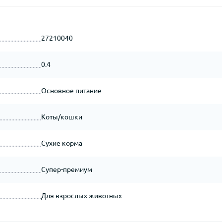
27210040
0.4
Основное питание
Коты/кошки
Сухие корма
Супер-премиум
Для взрослых животных