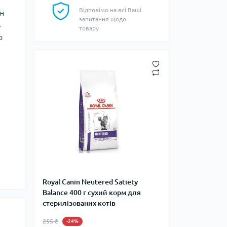
Відповімо на всі Ваші
он
запитання щодо
ь
товару
о
Royal Canin Neutered Satiety
Balance 400 г сухий корм для
стерилізованих котів
255 ₴
-24%