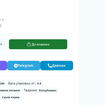
1 ₴
?
До кошика
Telegram
Дзвінок
Вага упаковки, кг:
040
0.4
Тварина:
овное питание
Коты/кошки
:
Сухие корма