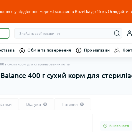
ється у відділення мережі магазинів Rozetka до 15 кг. Оглядайте т
оставка
Обмін та повернення
Про магазин
Кон
400 г сухий корм для стерилізованих котів
 Balance 400 г сухий корм для стерилі
истики
Відгуки
Питання
0
0
В наявності