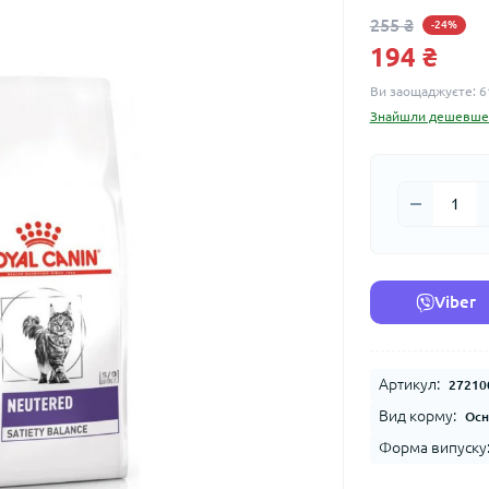
255 ₴
-24%
194 ₴
Ви заощаджуєте:
6
Знайшли дешевше
Viber
Артикул:
27210
Вид корму:
Осн
Форма випуску