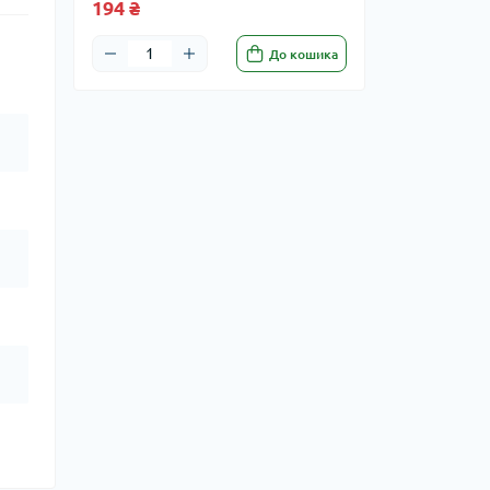
194 ₴
До кошика