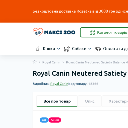
Безкоштовна доставка Rozetka від 3000 грн здійсню
Каталог товарів
Кішки
Собаки
Оплата та д
Royal Canin
Royal Canin Neutered Satiety Balance 
Royal Canin Neutered Satiety
Виробник:
Royal Canin
Код товару:
18366
Все про товар
Опис
Характер
Хіт
Акція