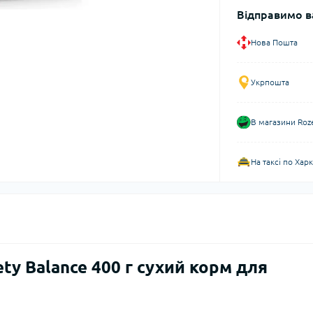
Відправимо в
Нова Пошта
Укрпошта
В магазини Roz
На таксі по Хар
ety Balance 400 г сухий корм для