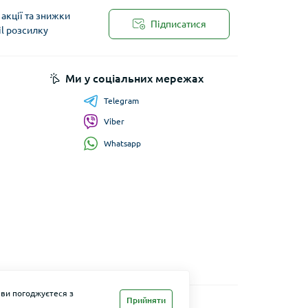
акції та знижки
Підписатися
il розсилку
Ми у соціальних мережах
Telegram
Viber
Whatsapp
 ви погоджуєтеся з
Прийняти