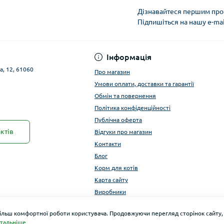
Дізнавайтеся першим про 
Підпишіться на нашу e-ma
Публічна оферта
Інформація
а, 12, 61060
Про магазин
Умови оплати, доставки та гарантії
Обмін та повернення
Політика конфіденційності
Публічна оферта
ктів
Відгуки про магазин
Контакти
Блог
Корм для котів
Карта сайту
Виробники
більш комфортної роботи користувача. Продовжуючи перегляд сторінок сайту,
тальніше