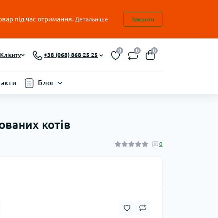
овар під час отримання.
Детальніше
Закрити
0
0
0
Клієнту
+38 (068) 868 25 25
такти
Блог
зованих котів
0