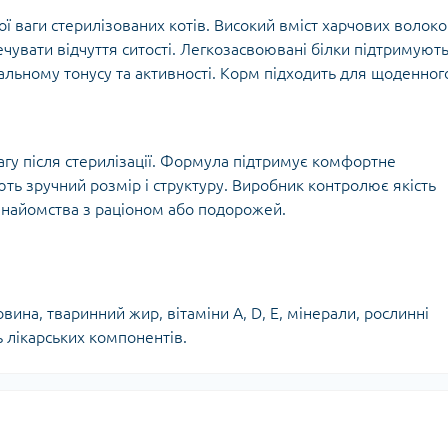
 ваги стерилізованих котів. Високий вміст харчових волок
чувати відчуття ситості. Легкозасвоювані білки підтримуют
гальному тонусу та активності. Корм підходить для щоденног
агу після стерилізації. Формула підтримує комфортне
ть зручний розмір і структуру. Виробник контролює якість
 знайомства з раціоном або подорожей.
ковина, тваринний жир, вітаміни A, D, E, мінерали, рослинні
ь лікарських компонентів.