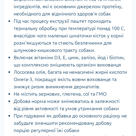
інгредієнтів, які є основним джерелом протеїну,
необхідного для відмінного здоров'я собак
Під час процесу екструзії паштет проходить
термальну обробку при температурі понад 100 С,
внаслідок чого маленькі шматочки кісток у кормі
розм'якшуються та стають безпечними для
шлунково-кишкового тракту собаки.
Включає вітаміни D3, Е, цинк, залізо, йод і біотин,
що комплексно зміцнюють організм вихованця
Лососева олія, багата на ненасичені жирні кислоти
Омега-3, покращує якість вовни вихованця та
знижує ризик виникнення дерматитів.
Не містить зернових, глютена, сої та ГМО
Добова норма може змінюватись в залежності
від рівня активності та умов утримання собаки
При годуванні як добавка до основного раціону не
забудьте зменшити рекомендовану добову
порцію регулярної їжі собаки