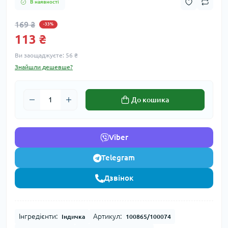
В наявності
169 ₴
-33%
113 ₴
Ви заощаджуєте:
56 ₴
Знайшли дешевше?
До кошика
Viber
Telegram
Дзвінок
Інгредієнти:
Артикул:
Індичка
100865/100074