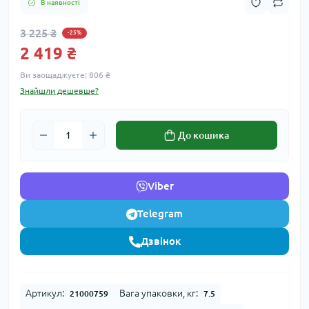
В наявності
3 225 ₴
-25%
2 419 ₴
Ви заощаджуєте:
806 ₴
Знайшли дешевше?
До кошика
Viber
Telegram
Дзвінок
Артикул:
Вага упаковки, кг:
21000759
7.5