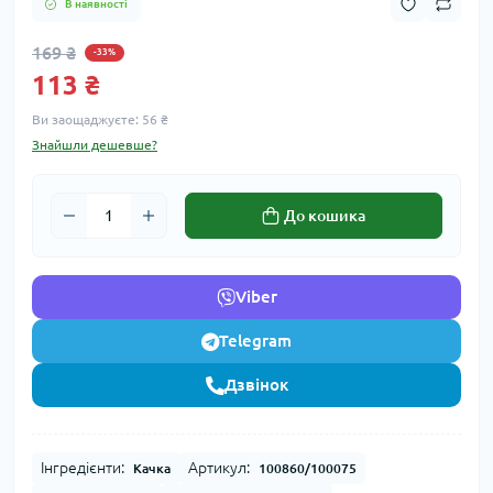
В наявності
169 ₴
-33%
113 ₴
Ви заощаджуєте:
56 ₴
Знайшли дешевше?
До кошика
Viber
Telegram
Дзвінок
Інгредієнти:
Артикул:
Качка
100860/100075