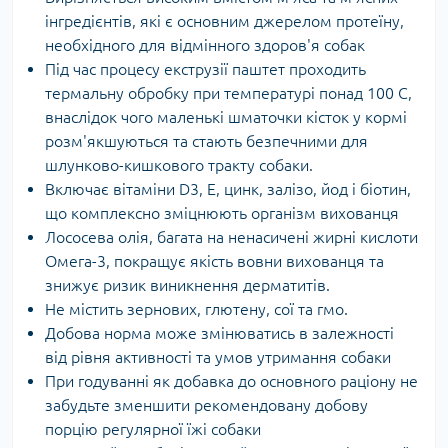
інгредієнтів, які є основним джерелом протеїну,
необхідного для відмінного здоров'я собак
Під час процесу екструзії паштет проходить
термальну обробку при температурі понад 100 С,
внаслідок чого маленькі шматочки кісток у кормі
розм'якшуються та стають безпечними для
шлунково-кишкового тракту собаки.
Включає вітаміни D3, Е, цинк, залізо, йод і біотин,
що комплексно зміцнюють організм вихованця
Лососева олія, багата на ненасичені жирні кислоти
Омега-3, покращує якість вовни вихованця та
знижує ризик виникнення дерматитів.
Не містить зернових, глютену, сої та гмо.
Добова норма може змінюватись в залежності
від рівня активності та умов утримання собаки
При годуванні як добавка до основного раціону не
забудьте зменшити рекомендовану добову
порцію регулярної їжі собаки