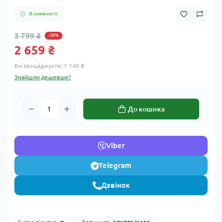
В наявності
3 799 ₴
-30%
2 659 ₴
Ви заощаджуєте:
1 140 ₴
Знайшли дешевше?
До кошика
Viber
Telegram
Дзвінок