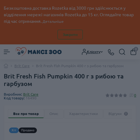
Безкоштовна доставка Rozetka від 3000 грн здійснюється у
відділення мережі магазинів Rozetka до 15 кг. Оглядайте товар
під час отримання.
Детальніше
Закрити
0
Клієнту
Brit Care
Brit Fresh Fish Pumpkin 400 г з рибою та гарбузом
Brit Fresh Fish Pumpkin 400 г з рибою та
гарбузом
Виробник:
Brit Care
0
Код товару:
16490
Все про товар
Опис
Характеристики
Відгуки
0
Хіт
Продано