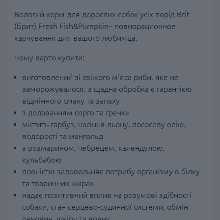
Вологий корм для дорослих собак усіх порід Brit
(Брит) Fresh Fish&Pumpkin– повнорационное
харчування для вашого любимца.
Чому варто купити:
виготовлений зі свіжого м'яса риби, яке не
заморожувалося, а щадна обробка є гарантією
відмінного смаку та запаху
з додаванням сорго та гречки
містить гарбуз, насіння льону, лососеву олію,
водорості та мангольд
з розмарином, чебрецем, календулою,
кульбабою
повністю задовольняє потребу організму в білку
та тваринних жирах
надає позитивний вплив на розумові здібності
собаки, стан серцево-судинної системи, обмін
речовин, шкіру та вовну