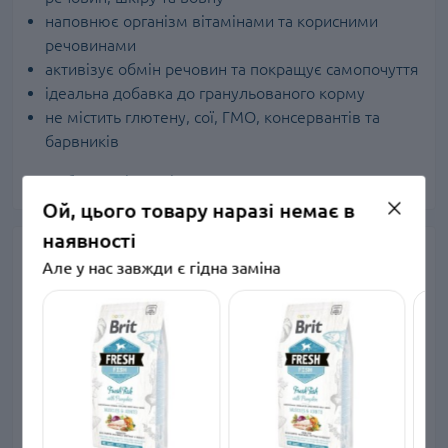
наповнює організм вітамінами та корисними
речовинами
активізує обмін речовин та покращує самопочуття
ідеальна добавка до гранульованого корму
не містить глютену, сої, ГМО, консервантів та
барвників
Виробник: Brit, Чехія.
Ой, цього товару наразі немає в
наявності
Характеристики
Але у нас завжди є гідна заміна
Основні характеристики
Інгредієнти
Риба
Артикул
100162/3923