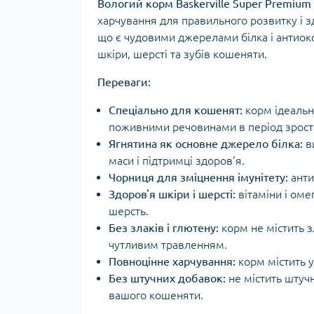
Вологий корм Baskerville Super Premium 
харчування для правильного розвитку і з
що є чудовими джерелами білка і антиокс
шкіри, шерсті та зубів кошеняти.
Переваги:
Спеціально для кошенят:
корм ідеальн
поживними речовинами в період зрост
Ягнятина як основне джерело білка:
ви
маси і підтримці здоров'я.
Чорниця для зміцнення імунітету:
анти
Здоров'я шкіри і шерсті:
вітаміни і оме
шерсть.
Без злаків і глютену:
корм не містить з
чутливим травленням.
Повноцінне харчування:
корм містить у
Без штучних добавок:
не містить штучн
вашого кошеняти.