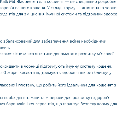
Kalb Mit Blaubeeren
для кошенят — це спеціально розробле
доров'я вашого кошеня. У складі корму — ягнятина та чорни
идантів для зміцнення імунної системи та підтримки здоров
о збалансований для забезпечення всіма необхідними
ання.
сокоякісне м'ясо ягнятини допомагає в розвитку м'язової
оксиданти в чорниці підтримують імунну систему кошеня.
га-3 жирні кислоти підтримують здоров'я шкіри і блискучу
лакових і глютену, що робить його ідеальним для кошенят з
сі необхідні вітаміни та мінерали для розвитку і здоров'я.
их барвників і консервантів, що гарантує безпеку корму дл