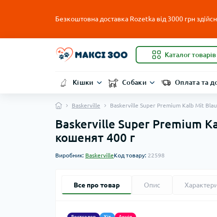
Безкоштовна доставка Rozetka від 3000 грн здійсню
Каталог товарів
Кішки
Собаки
Оплата та д
Baskerville
Baskerville Super Premium Kalb Mit B
Baskerville Super Premium K
кошенят 400 г
Виробник:
Baskerville
Код товару:
22598
Все про товар
Опис
Характер
Бестселер
Хіт
Акція