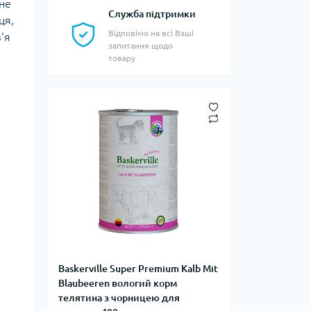
не
Служба підтримки
ця,
Відповімо на всі Ваші
'я
запитання щодо
товару
Baskerville Super Premium Kalb Mit
я
Blaubeeren вологий корм
телятина з чорницею для