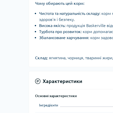
Чому обирають цей корм:
Чистота та натуральність складу:
корм м
здоров'я і безпеку.
Висока якість:
продукція Baskerville ві
Турбота про розвиток:
корм допомагає 
Збалансоване харчування:
корм задово
Склад:
ягнятина, чорниця, тваринні жири, 
Характеристики
Основні характеристики
Інгредієнти