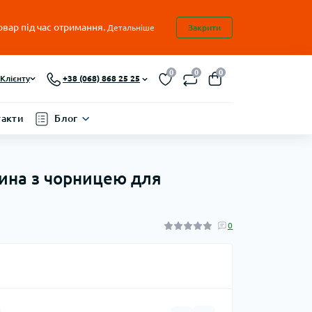
овар під час отримання.
Детальніше
Закрити
0
0
0
Клієнту
+38 (068) 868 25 25
такти
Блог
тина з чорницею для
0