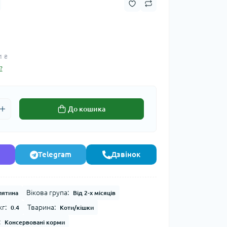
1 ₴
?
До кошика
Telegram
Дзвінок
Вікова група:
лятина
Від 2-х місяців
г:
Тварина:
0.4
Коти/кішки
:
Консервовані корми