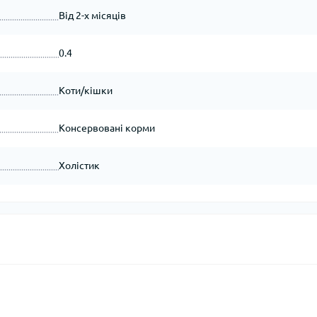
Від 2-х місяців
0.4
Коти/кішки
Консервовані корми
Холістик