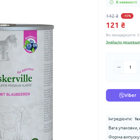
В наявності
142 ₴
-15%
121 ₴
Ви заощаджуєте:
2
Знайшли дешевше
Viber
Інгредієнти:
Те
Вага упаковки, к
Форма випуску