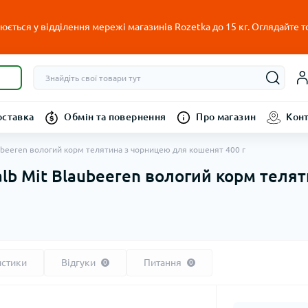
ється у відділення мережі магазинів Rozetka до 15 кг. Оглядайте т
оставка
Обмін та повернення
Про магазин
Кон
laubeeren вологий корм телятина з чорницею для кошенят 400 г
alb Mit Blaubeeren вологий корм теля
истики
Відгуки
Питання
0
0