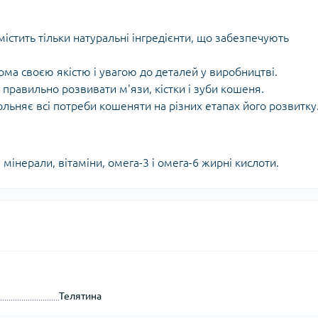
істить тільки натуральні інгредієнти, що забезпечують
дома своєю якістю і увагою до деталей у виробництві.
правильно розвивати м'язи, кістки і зуби кошеня.
льняє всі потреби кошеняти на різних етапах його розвитку
мінерали, вітаміни, омега-3 і омега-6 жирні кислоти.
Телятина