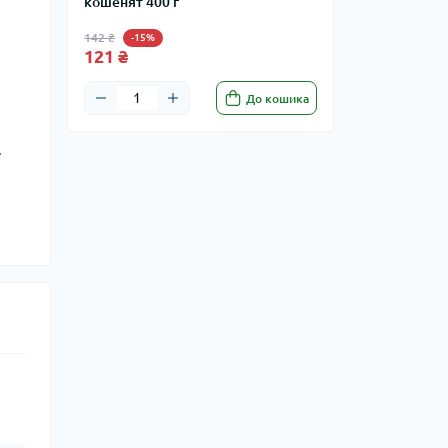
кошенят 400 г
142 ₴
-15%
121 ₴
До кошика
.