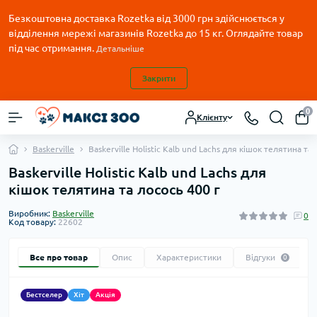
Безкоштовна доставка Rozetka від 3000 грн здійснюється у
відділення мережі магазинів Rozetka до 15 кг. Оглядайте товар
під час отримання.
Детальніше
Закрити
0
Клієнту
Baskerville
Baskerville Holistic Kalb und Lachs для кішок телятина та
Baskerville Holistic Kalb und Lachs для
кішок телятина та лосось 400 г
Виробник:
Baskerville
0
Код товару:
22602
Все про товар
Опис
Характеристики
Відгуки
0
Бестселер
Хіт
Акція