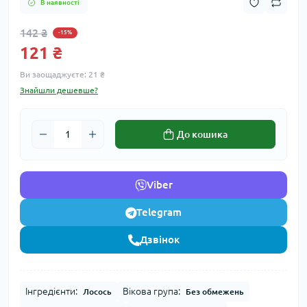
В наявності
142 ₴
-15%
121 ₴
Ви заощаджуєте:
21 ₴
Знайшли дешевше?
До кошика
Viber
Telegram
Дзвінок
Інгредієнти:
Вікова група:
Лосось
Без обмежень