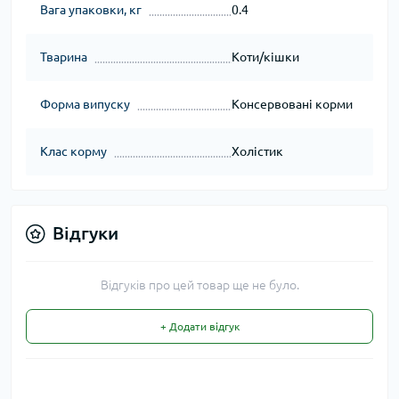
Вага упаковки, кг
0.4
Тварина
Коти/кішки
Форма випуску
Консервовані корми
Клас корму
Холістик
Відгуки
Відгуків про цей товар ще не було.
+ Додати відгук