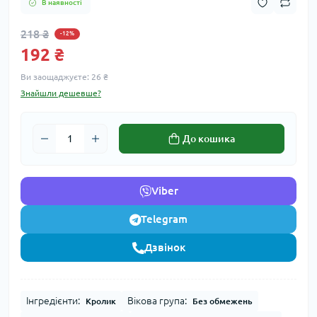
В наявності
218 ₴
-12%
192 ₴
Ви заощаджуєте:
26 ₴
Знайшли дешевше?
До кошика
Viber
Telegram
Дзвінок
Інгредієнти:
Вікова група:
Кролик
Без обмежень