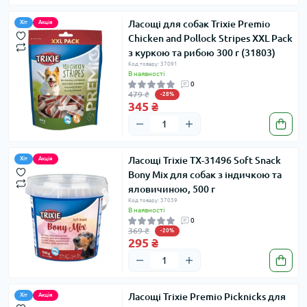
Ласощі для собак Trixie Premio
Хіт
Акція
Chicken and Pollock Stripes XXL Pack
з куркою та рибою 300 г (31803)
Код товару: 37091
В наявності
0
479 ₴
-28%
345 ₴
Ласощі Trixie TX-31496 Soft Snack
Хіт
Акція
Bony Mix для собак з індичкою та
яловичиною, 500 г
Код товару: 37039
В наявності
0
369 ₴
-20%
295 ₴
Ласощі Trixie Premio Picknicks для
Хіт
Акція