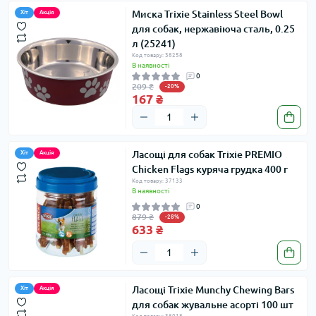
Миска Trixie Stainless Steel Bowl
Хіт
Акція
для собак, нержавіюча сталь, 0.25
л (25241)
Код товару: 38258
В наявності
0
209 ₴
-20%
167 ₴
Ласощі для собак Trixie PREMIO
Хіт
Акція
Chicken Flags куряча грудка 400 г
Код товару: 37133
В наявності
0
879 ₴
-28%
633 ₴
Ласощі Trixie Munchy Chewing Bars
Хіт
Акція
для собак жувальне асорті 100 шт