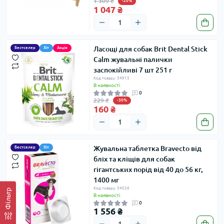
1 309 ₴
-20%
1 047 ₴
Ласощі для собак Brit Dental Stick
Бестселер
Хіт
Акція
Calm жувальні палички
заспокійливі 7 шт 251 г
Код товару: 34915
В наявності
0
229 ₴
-30%
160 ₴
Жувальна таблетка Bravecto від
Бестселер
Хіт
бліх та кліщів для собак
гігантських порід від 40 до 56 кг,
1400 мг
Код товару: 34026
Фільтр
В наявності
0
1 556 ₴