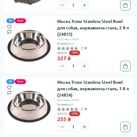
Миска Trixie Stainless Steel Bowl
Хіт
Акція
для собак, нержавіюча сталь, 2.8 л
(24855)
Код товару: 38254
В наявності
0
409 ₴
-20%
327 ₴
Миска Trixie Stainless Steel Bowl
Хіт
Акція
для собак, нержавіюча сталь, 1.8 л
(24854)
Код товару: 38256
В наявності
0
319 ₴
-20%
255 ₴