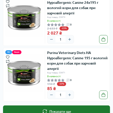
Hypoallergenic Canine 24x195 г
вологий корм для собак при
харчовій алергії
Код товару: 33874
В наявності
0
2 633 ₴
-23%
2 027 ₴
Purina Veterinary Diets HA
Хіт
Акція
Hypoallergenic Canine 195 г вологий
корм для собак при харчовій
алергії
Код товару: 33871
В наявності
0
110 ₴
-23%
85 ₴
Показати ще