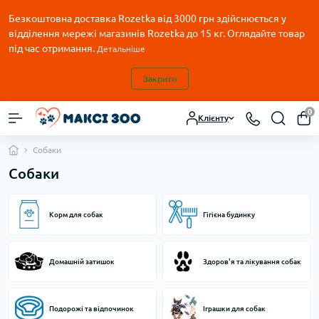
Безкоштовна доставка Rozetka від 3000 грн здійснюється у
відділення мережі магазинів Rozetka до 15 кг. Оглядайте товар
під час отримання.
Детальніше
Закрити
0
Клієнту
Собаки
Собаки
Корм для собак
Гігієна будинку
Домашній затишок
Здоров'я та лікування собак
Подорожі та відпочинок
Іграшки для собак