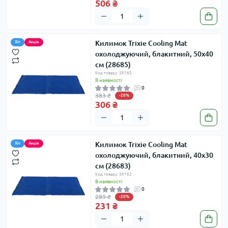
506 ₴
Килимок Trixie Cooling Mat
Хіт
Акція
охолоджуючий, блакитний, 50х40
см (28685)
Код товару: 38165
В наявності
0
383 ₴
-20%
306 ₴
Килимок Trixie Cooling Mat
Хіт
Акція
охолоджуючий, блакитний, 40х30
см (28683)
Код товару: 38162
В наявності
0
289 ₴
-20%
231 ₴