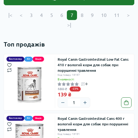
|<
<
3
4
5
6
7
8
9
10
11
>
>|
Топ продажів
Royal Canin Gastrointestinal Low Fat Cans
Бестселер
Хіт
Акція
410 г вологий корм для собак при
порушенні травлення
Код товару: 18197
В наявності
0
180 ₴
-23%
139 ₴
Royal Canin Gastrointestinal Cans 400 г
Бестселер
Хіт
Акція
вологий корм для собак при порушенні
травлення
Код товару: 18191