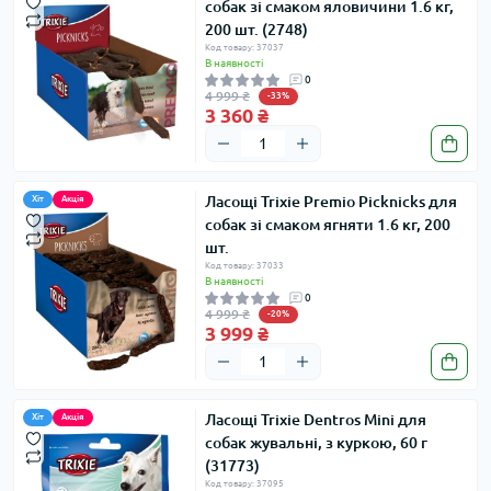
собак зі смаком яловичини 1.6 кг,
200 шт. (2748)
Код товару: 37037
В наявності
0
4 999 ₴
-33%
3 360 ₴
Ласощі Trixie Premio Picknicks для
Хіт
Акція
собак зі смаком ягняти 1.6 кг, 200
шт.
Код товару: 37033
В наявності
0
4 999 ₴
-20%
3 999 ₴
Ласощі Trixie Dentros Mini для
Хіт
Акція
собак жувальні, з куркою, 60 г
(31773)
Код товару: 37095