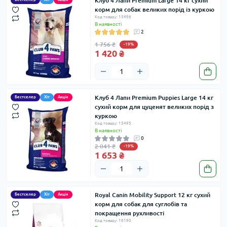
Клуб 4 Лапи Premium Large 14 кг сухий
корм для собак великих порід із куркою
Код товару: 15496
В наявності
2
1 756 ₴
-19%
1 420 ₴
Клуб 4 Лапи Premium Puppies Large 14 кг
Бестселер
Хіт
Акція
сухий корм для цуценят великих порід з
куркою
Код товару: 15495
В наявності
0
2 041 ₴
-19%
1 653 ₴
Royal Canin Mobility Support 12 кг сухий
Бестселер
Хіт
Акція
корм для собак для суглобів та
покращення рухливості
Код товару: 18190