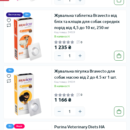
Жувальна таблетка Bravecto від
Бестселер
Хіт
бліх та кліщів для собак середніх
порід від 4,5 до 10 кг, 250 мг
Код товару: 34029
В наявності
0
1 235 ₴
Жувальна пігулка Bravecto для
Хіт
собак масою від 2 до 4.5 кг 1 шт.
Код товару: 34034
В наявності
0
1 166 ₴
Purina Veterinary Diets HA
Хіт
Акція