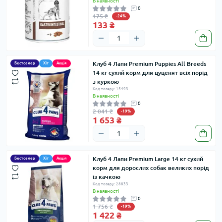
В наявності
0
175 ₴
-24%
133 ₴
Клуб 4 Лапи Premium Puppies All Breeds
Бестселер
Хіт
Акція
14 кг сухий корм для цуценят всіх порід
з куркою
Код товару: 15493
В наявності
0
2 041 ₴
-19%
1 653 ₴
Клуб 4 Лапи Premium Large 14 кг сухий
Бестселер
Хіт
Акція
корм для дорослих собак великих порід
із качкою
Код товару: 28833
В наявності
0
1 756 ₴
-19%
1 422 ₴