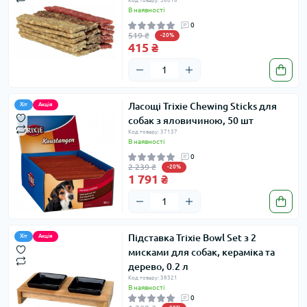
Код товару: 38018
В наявності
0
519 ₴
-20%
415 ₴
Ласощі Trixie Chewing Sticks для
Хіт
Акція
собак з яловичиною, 50 шт
Код товару: 37137
В наявності
0
2 239 ₴
-20%
1 791 ₴
Підставка Trixie Bowl Set з 2
Хіт
Акція
мисками для собак, кераміка та
дерево, 0.2 л
Код товару: 38321
В наявності
0