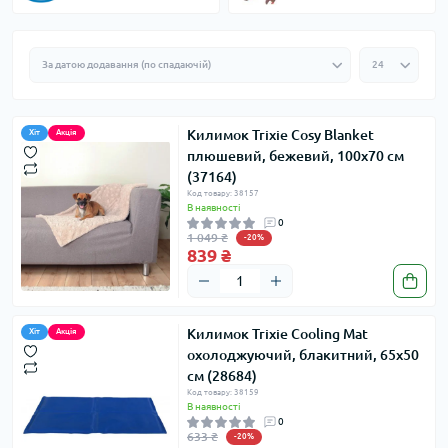
Килимок Trixie Cosy Blanket
Хіт
Акція
плюшевий, бежевий, 100х70 см
(37164)
Код товару: 38157
В наявності
0
1 049 ₴
-20%
839 ₴
Килимок Trixie Cooling Mat
Хіт
Акція
охолоджуючий, блакитний, 65х50
см (28684)
Код товару: 38159
В наявності
0
633 ₴
-20%