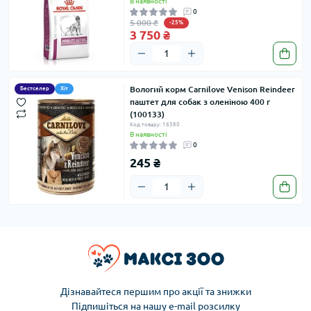
В наявності
0
5 000 ₴
-25%
3 750 ₴
Вологий корм Carnilove Venison Reindeer
Бестселер
Хіт
паштет для собак з оленіною 400 г
(100133)
Код товару: 16380
В наявності
0
245 ₴
Дізнавайтеся першим про акції та знижки
Підпишіться на нашу e-mail розсилку