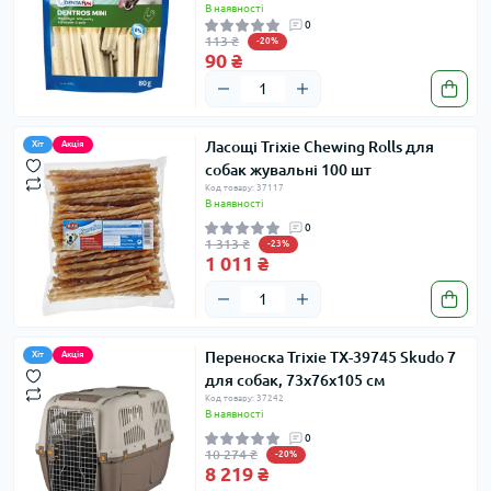
В наявності
0
113 ₴
-20%
90 ₴
Ласощі Trixie Chewing Rolls для
Хіт
Акція
собак жувальні 100 шт
Код товару: 37117
В наявності
0
1 313 ₴
-23%
1 011 ₴
Переноска Trixie TX-39745 Skudo 7
Хіт
Акція
для собак, 73х76х105 см
Код товару: 37242
В наявності
0
10 274 ₴
-20%
8 219 ₴