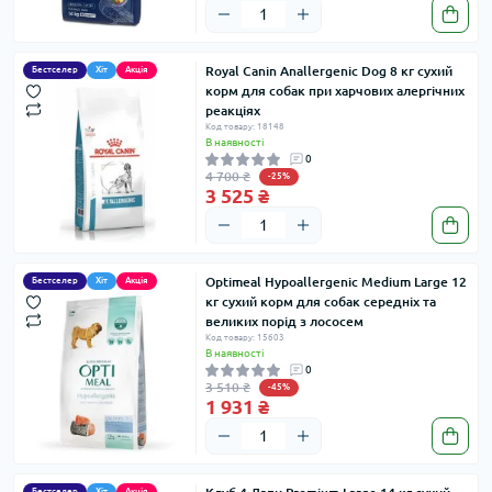
Royal Canin Anallergenic Dog 8 кг сухий
Бестселер
Хіт
Акція
корм для собак при харчових алергічних
реакціях
Код товару: 18148
В наявності
0
4 700 ₴
-25%
3 525 ₴
Optimeal Hypoallergenic Medium Large 12
Бестселер
Хіт
Акція
кг сухий корм для собак середніх та
великих порід з лососем
Код товару: 15603
В наявності
0
3 510 ₴
-45%
1 931 ₴
Бестселер
Хіт
Акція