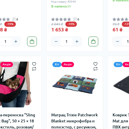
В наявнос
Код товару: 40046
В наявності
0
0
 ₴
2 041 ₴
70 ₴
-19%
-19%
-1
8 ₴
1 653 ₴
61 ₴
Акція
Хіт
Акція
Хіт
Ак
а-переноска "Sling
Матрац Trixie Patchwork
Коврик Tr
 Bag", 50 × 25 × 18
Blanket микрофибра и
Mat для
екстиль, розовая/
полиэстер, с рисунком,
ПВХ антр