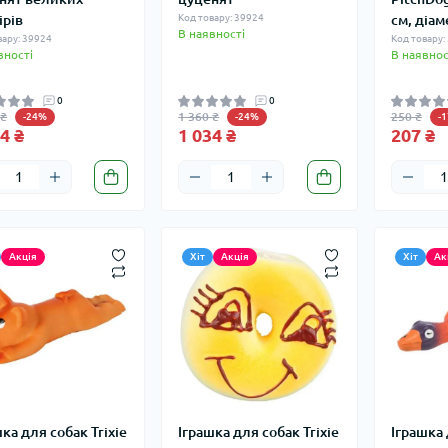
ірів
Код товару: 39924
см, діам
В наявності
вару: 39924
Код товару:
вності
В наявнос
0
0
 ₴
1 360 ₴
250 ₴
-24%
-24%
-
4 ₴
1 034 ₴
207 ₴
Акція
Хіт
Акція
Хіт
Ак
ка для собак Trixie
Іграшка для собак Trixie
Іграшка 