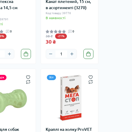
атексна
Канат плетений, 15 см,
а 14,5 см
в асортименті (3270)
Код товару: 39776
В наявності
 39791
ті
0
0
38 ₴
20%
-21%
30 ₴
ція
Хіт
для собак
Краплі на холку ProVET