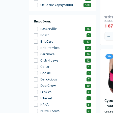
Основне харчування
500
Виробник
2 318
1 87
Baskerville
36
Bosch
3
Brit Care
117
Brit Premium
35
Carnilove
36
Хіт
Club 4 paws
42
Collar
1
Cookie
3
Delickcious
7
Dog Chow
10
Friskies
2
Intervet
1
Сумк
KRKA
5
Front
Nutra 5 Stars
см,т
2