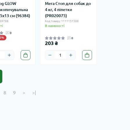
og GLOW
Мега Стоп для собак до
акопичувальна
4 кг, 4 піпетки
5х13 см (96384)
(PR020075)
 39788
Код товару: 1111151588
ті
В наявності
0
10%
0
203 ₴
8
9
>
>|