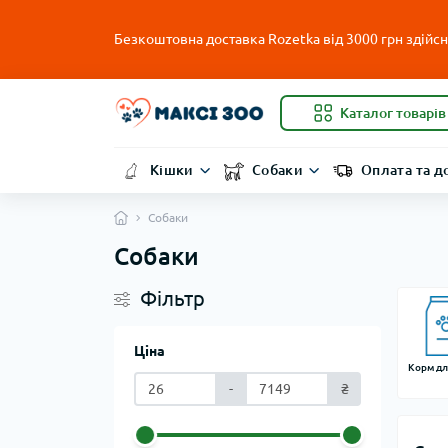
Безкоштовна доставка Rozetka від 3000 грн здійсню
Каталог товарів
Кішки
Собаки
Оплата та д
Собаки
Собаки
Фільтр
Ціна
Корм дл
-
₴