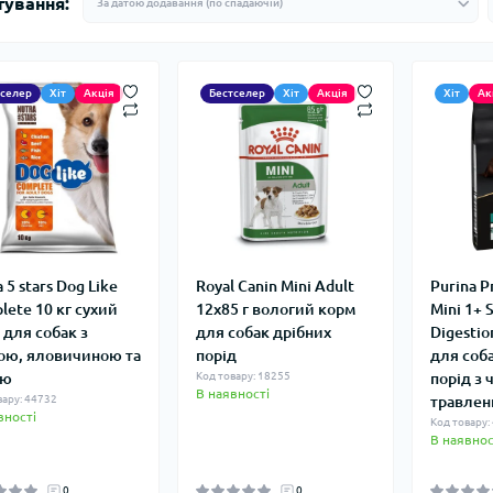
тування:
тселер
Хіт
Акція
Бестселер
Хіт
Акція
Хіт
Ак
 5 stars Dog Like
Royal Canin Mini Adult
Purina P
lete 10 кг сухий
12х85 г вологий корм
Mini 1+ 
 для собак з
для собак дрібних
Digestio
ою, яловичиною та
порід
для соб
ою
Код товару: 18255
порід з
В наявності
вару: 44732
травлен
вності
Код товару:
В наявнос
0
0