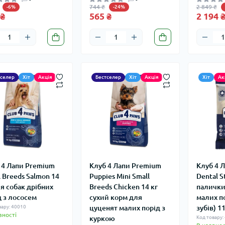
744 ₴
2 849 ₴
-6%
-24%
 ₴
565 ₴
2 194 
тселер
Хіт
Акція
Бестселер
Хіт
Акція
Хіт
Ак
 4 Лапи Premium
Клуб 4 Лапи Premium
Клуб 4 
l Breeds Salmon 14
Puppies Mini Small
Dental S
ля собак дрібних
Breeds Chicken 14 кг
палички
д з лососем
сухий корм для
малих по
вару: 40010
цуценят малих порід з
зубів) 1
вності
куркою
Код товару: