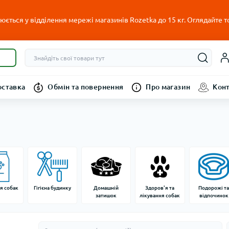
ється у відділення мережі магазинів Rozetka до 15 кг. Оглядайте т
оставка
Обмін та повернення
Про магазин
Кон
я собак
Гігієна будинку
Домашній
Здоров'я та
Подорожі т
затишок
лікування собак
відпочинок