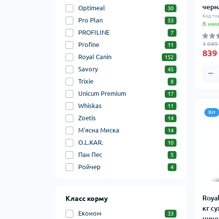
черн
Optimeal
30
Код то
Pro Plan
53
В ная
PROFILINE
7
1 049
Profine
11
839
Royal Canin
152
Savory
45
Trixie
8
Unicum Premium
17
Whiskas
11
Хіт
Zoetis
14
М'ясна Миска
14
О.L.KAR.
10
Пан Пес
5
Ройчер
4
Royal
Класс корму
кг с
Економ
33
цуце