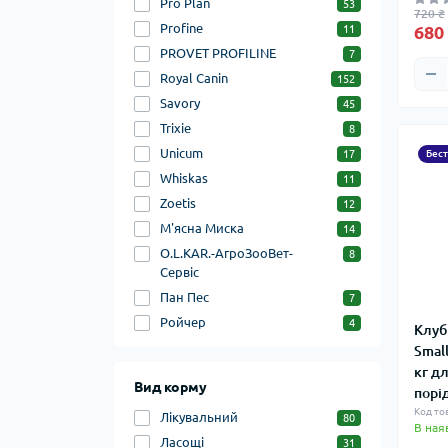
Pro Plan
53
720 ₴
Profine
680
11
PROVET PROFILINE
7
Royal Canin
152
Savory
45
Trixie
8
Unicum
17
Бес
Whiskas
11
Zoetis
12
М'ясна Миска
14
О.L.KAR.-АгроЗооВет-
8
Сервіс
Пан Пес
7
Ройчер
4
Клуб
Smal
кг д
Вид корму
порі
Код то
Лікувальний
80
В ная
Ласощі
31