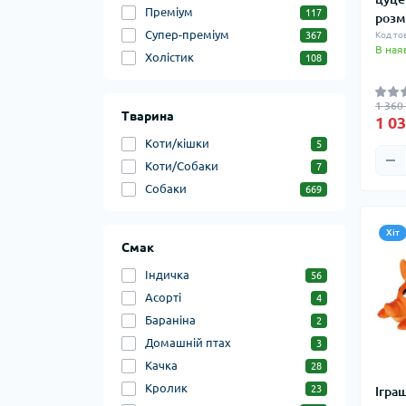
Преміум
117
розм
Супер-преміум
367
Код то
В ная
Холістик
108
1 360
Тварина
1 03
Коти/кішки
5
Коти/Собаки
7
Собаки
669
Хіт
Смак
Індичка
56
Асорті
4
Бараніна
2
Домашній птах
3
Качка
28
Кролик
23
Іграш