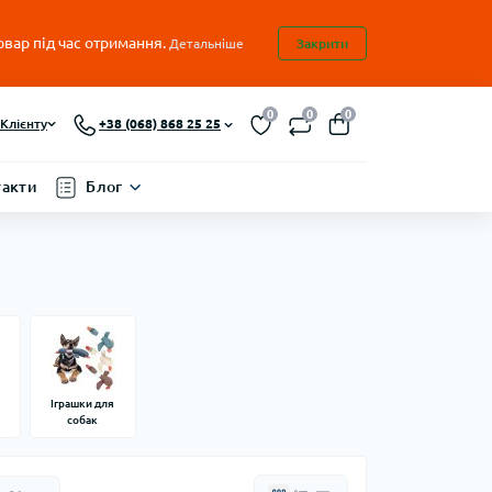
овар під час отримання.
Детальніше
Закрити
0
0
0
Клієнту
+38 (068) 868 25 25
такти
Блог
а
Іграшки для
собак