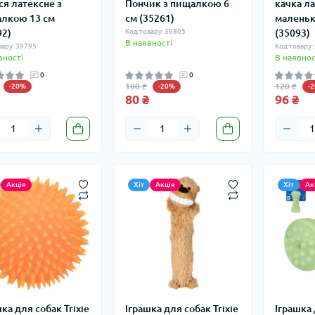
ся латексне з
Пончик з пищалкою 6
качка л
лкою 13 см
см (35261)
маленьк
92)
Код товару: 39805
(35093)
В наявності
вару: 39795
Код товару:
вності
В наявнос
0
0
100 ₴
120 ₴
-20%
-20%
-
80 ₴
96 ₴
Акція
Хіт
Акція
Хіт
Ак
ка для собак Trixie
Іграшка для собак Trixie
Іграшка 