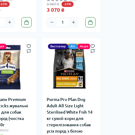
3 987 ₴
-23%
-23%
₴
3 070 ₴
ція
Бестселер
Хіт
Акція
Лапи Premium
Purina Pro Plan Dog
ticks жувальні
Adult All Size Light
 для собак
Sterilised White Fish 14
рід (чистка
кг сухий корм для
10г
стерилізованих собак
 40042
усіх порід з білою