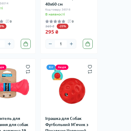
 36014
40х60 см
ті
Код товару: 36016
В наявності
0
0
369 ₴
20%
-20%
295 ₴
ція
Хіт
Акція
антель для
Іграшка для Собак
ання для собак
Футбольний М'ячик з
g, довжина 19
Піщалкою Червоний