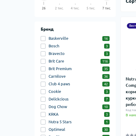
Сор
26
2 тис.
4 тис.
5 тис.
7 тис.
Бес
Бренд
Baskerville
16
Bosch
3
Bravecto
3
Brit Care
116
Brit Premium
35
Carnilove
36
Nutra
Club 4 paws
42
Comp
Cookie
корм
3
курк
Delickcious
7
риб
Dog Chow
10
Код то
KRKA
3
В ная
Nutra 5 Stars
1
Optimeal
30