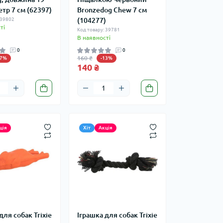
етр 7 см (62397)
Bronzedog Chew 7 см
 39802
(104277)
ті
Код товару: 39781
В наявності
0
0
160 ₴
17%
-13%
140 ₴
ція
Хіт
Акція
для собак Trixie
Іграшка для собак Trixie