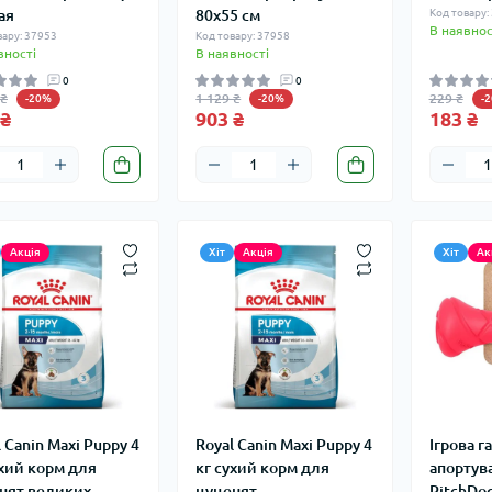
ая
80х55 см
Код товару:
В наявнос
вару: 37953
Код товару: 37958
вності
В наявності
0
0
 ₴
1 129 ₴
229 ₴
-20%
-20%
-
 ₴
903 ₴
183 ₴
Акція
Хіт
Акція
Хіт
Ак
 Canin Maxi Puppy 4
Royal Сanin Maxi Puppy 4
Ігрова г
ухий корм для
кг сухий корм для
апортув
нят великих
цуценят
PitchDo