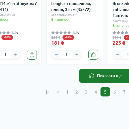
14 м'яч зі звуком 7
Longies з пищалкою,
Bronzed
3414)
плюш, 35 см (35872)
світлон
вару: 39808
Код товару: 39811
Гантель 
вності
В наявності
Код товару:
В наявнос
0
0
226 ₴
250 ₴
-20%
-20%
-
181 ₴
225 ₴
Показати ще
|<
<
1
2
3
4
5
6
7