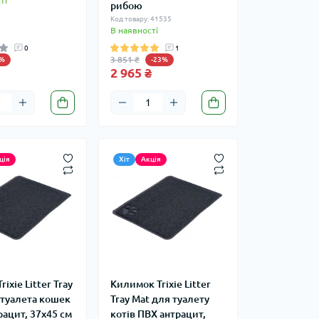
ті
рибою
Код товару: 41535
В наявності
0
1
3 851 ₴
3%
-23%
2 965 ₴
ція
Хіт
Акція
ixie Litter Tray
Килимок Trixie Litter
 туалета кошек
Tray Mat для туалету
ацит, 37х45 см
котів ПВХ антрацит,