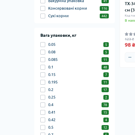
Вакуумна упаковка
41
TX-34
Консервовані корми
116
см (
Сухі корми
Код то
442
В ная
Вага упаковки, кг
123 ₴
98 ₴
0.05
5
0.08
5
0.085
11
0.1
48
0.15
7
0.195
11
0.2
17
0.25
2
0.4
78
0.41
15
0.42
4
0.5
12
0.7