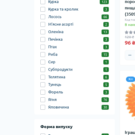
поро
Курка
123
пища
Курка та кролик
3
(350
Лосось
66
Код то
М'ясне асорті
2
В ная
Оленіна
13
120 ₴
Печінка
3
96 ₴
Птах
3
Риба
15
Сир
1
Субпродукти
1
Телятина
6
Хіт
Тунець
5
Форель
3
Ягня
76
Яловичина
30
Форма випуску
Іграш