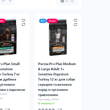
ція
Хіт
Акція
ro Plan Small
Purina Pro Plan Medium
Sensitive
& Large Adult 1+
n Turkey 7 кг
Sensitive Digestion
ак дрібних
Turkey 12 кг для собак
 чутливим
середніх та великих
ням з індичкою
порід із чутливим
 40060
травленням
ті
Код товару: 40063
В наявності
0
0