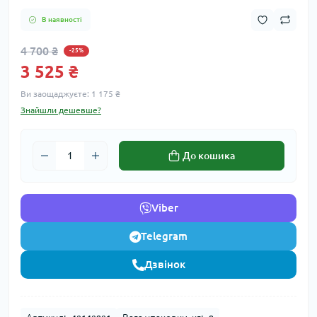
В наявності
4 700 ₴
-25%
3 525 ₴
Ви заощаджуєте:
1 175 ₴
Знайшли дешевше?
До кошика
Viber
Telegram
Дзвінок