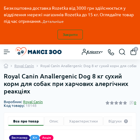
Безкоштовна доставка Rozetka від 3000 грн здійснюється у
відділення мережі магазинів Rozetka до 15 кг. Оглядайте товар
під час отримання.
Детальніше
Закрити
0
Клієнту
Royal Canin
Royal Canin Anallergenic Dog 8 кг сухий корм для собак
Royal Canin Anallergenic Dog 8 кг сухий
корм для собак при харчових алергічних
реакціях
Виробник:
Royal Canin
0
Код товару:
18148
Все про товар
Опис
Характеристики
Відгуки
0
Бестселер
Хіт
Акція