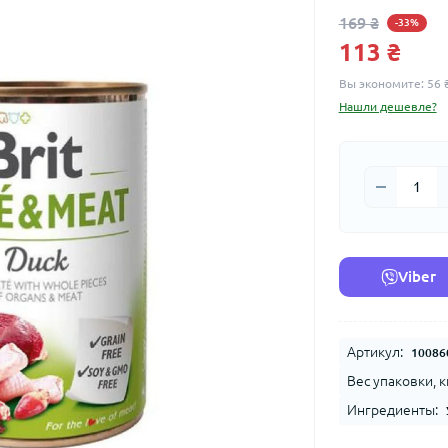
169 ₴
-33%
113 ₴
Вы экономите:
56 
Нашли дешевле?
Viber
Артикул:
10086
Вес упаковки, к
Ингредиенты: