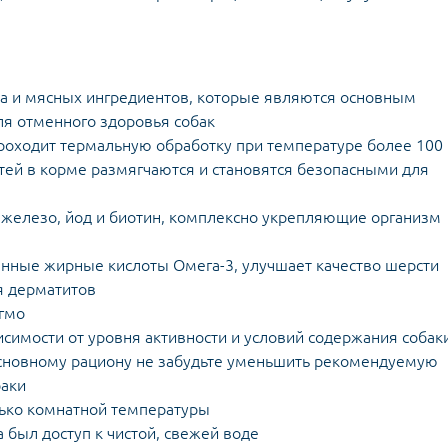
а и мясных ингредиентов, которые являются основным
ля отменного здоровья собак
роходит термальную обработку при температуре более 100 
стей в корме размягчаются и становятся безопасными для
, железо, йод и биотин, комплексно укрепляющие организм
енные жирные кислоты Омега-3, улучшает качество шерсти
я дерматитов
 гмо
симости от уровня активности и условий содержания собак
основному рациону не забудьте уменьшить рекомендуемую
баки
лько комнатной температуры
а был доступ к чистой, свежей воде