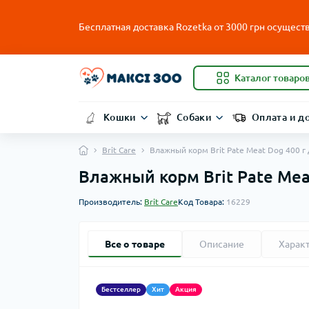
Бесплатная доставка Rozetka от
3000
грн осуществ
Каталог товаро
Кошки
Собаки
Оплата и д
Brit Care
Влажный корм Brit Pate Meat Dog 400 г 
Влажный корм Brit Pate Meat
Производитель:
Brit Care
Код Товара:
16229
Все о товаре
Описание
Харак
Бестселлер
Хит
Акция