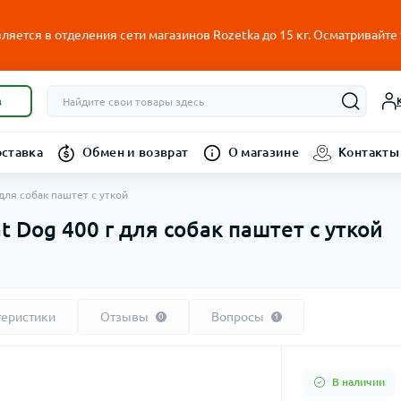
ляется в отделения сети магазинов Rozetka до 15 кг. Осматривайте
в
оставка
Обмен и возврат
О магазине
Контакты
для собак паштет с уткой
 Dog 400 г для собак паштет с уткой
теристики
Отзывы
Вопросы
0
1
В наличии