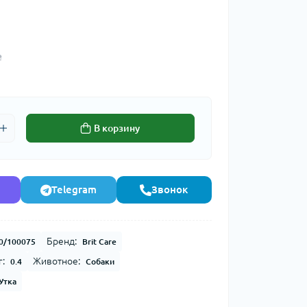
₴
В корзину
Telegram
Звонок
Бренд:
0/100075
Brit Care
г:
Животное:
0.4
Собаки
Утка