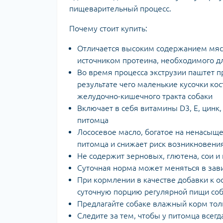
пищеварительный процесс.
Почему стоит купить:
Отличается высоким содержанием мяс
источником протеина, необходимого д
Во время процесса экструзии паштет п
результате чего маленькие кусочки ко
желудочно-кишечного тракта собаки
Включает в себя витамины D3, Е, цинк
питомца
Лососевое масло, богатое на ненасыщ
питомца и снижает риск возникновени
Не содержит зерновых, глютена, сои и
Суточная норма может меняться в зави
При кормлении в качестве добавки к 
суточную порцию регулярной пищи со
Предлагайте собаке влажный корм то
Следите за тем, чтобы у питомца всегд