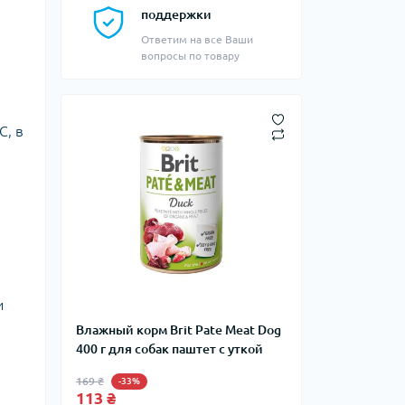
поддержки
Ответим на все Ваши
вопросы по товару
С, в
и
Влажный корм Brit Pate Meat Dog
400 г для собак паштет с уткой
169 ₴
-33%
113 ₴