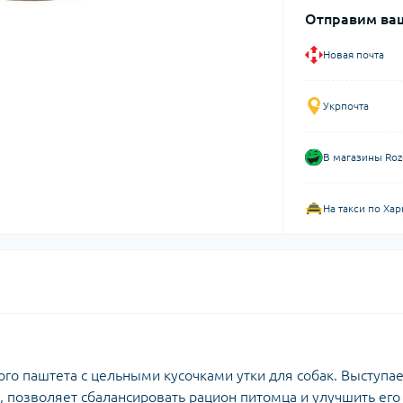
Отправим ваш
Новая почта
Укрпочта
В магазины Roz
На такси по Хар
го паштета с цельными кусочками утки для собак. Выступае
 позволяет сбалансировать рацион питомца и улучшить его