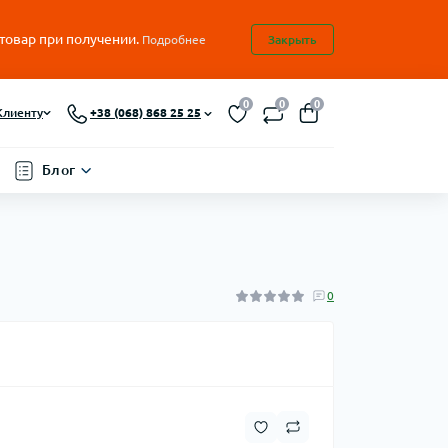
 товар при получении.
Подробнее
Закрыть
0
0
0
Клиенту
+38 (068) 868 25 25
Блог
0