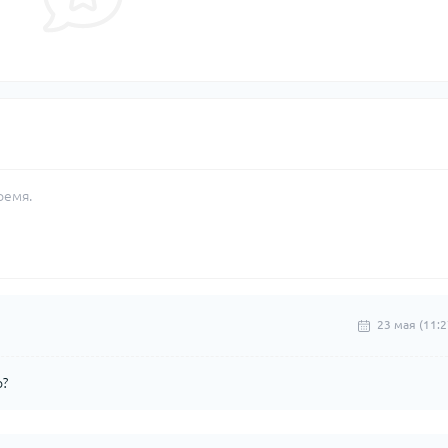
ремя.
23 мая (11:2
о?