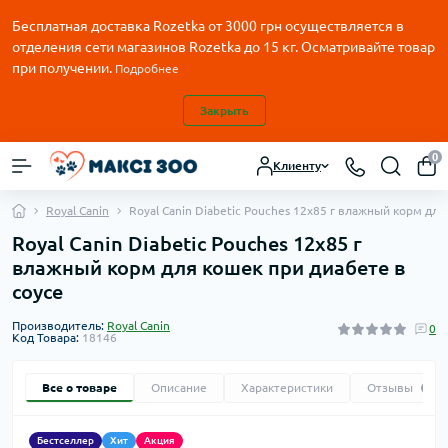
Бесплатная доставка Rozetka от
3000
грн осуществляется в
отделения сети магазинов Rozetka до 15 кг. Осматривайте товар
при получении.
Подробнее
Закрыть
0
Клиенту
Royal Canin
Royal Canin Diabetic Pouches 12х85 г влажный корм для
Royal Canin Diabetic Pouches 12х85 г
влажный корм для кошек при диабете в
соусе
Производитель:
Royal Canin
0
Код Товара:
18146
Все о товаре
Описание
Характеристики
Отзывы
0
Бестселлер
Хит
Акция