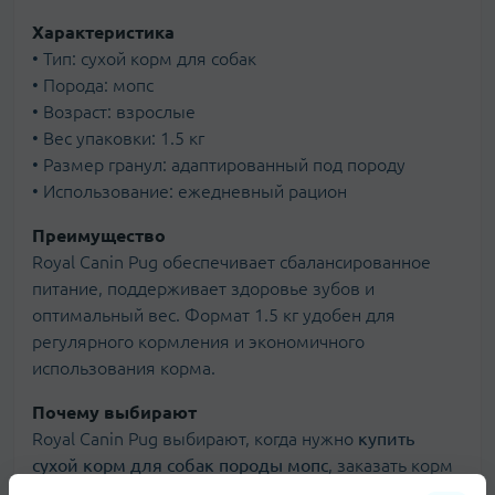
Характеристика
• Тип: сухой корм для собак
• Порода: мопс
• Возраст: взрослые
• Вес упаковки: 1.5 кг
• Размер гранул: адаптированный под породу
• Использование: ежедневный рацион
Преимущество
Royal Canin Pug обеспечивает сбалансированное
питание, поддерживает здоровье зубов и
оптимальный вес. Формат 1.5 кг удобен для
регулярного кормления и экономичного
использования корма.
Почему выбирают
Royal Canin Pug выбирают, когда нужно
купить
сухой корм для собак породы мопс
, заказать корм
онлайн и обеспечить стабильный рацион для