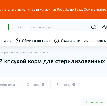
ляется в отделения сети магазинов Rozetka до 15 кг. Осматривайте
в
оставка
Обмен и возврат
О магазине
Контакты
хой корм для стерилизованных кошек
l 2 кг сухой корм для стерилизованных
теристики
Отзывы
Вопросы
0
0
В наличии