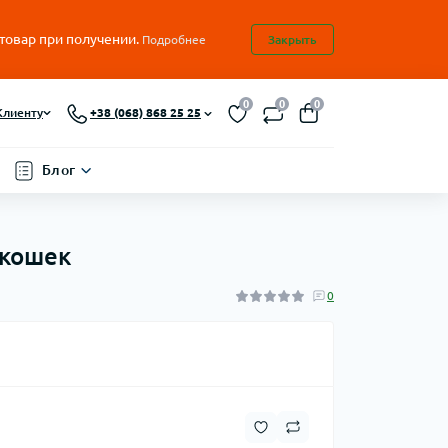
 товар при получении.
Подробнее
Закрыть
0
0
0
Клиенту
+38 (068) 868 25 25
Блог
 кошек
0