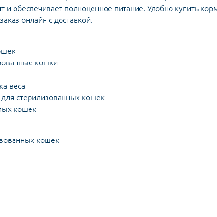
т и обеспечивает полноценное питание. Удобно купить кор
аказ онлайн с доставкой.
ошек
ированные кошки
ка веса
а для стерилизованных кошек
слых кошек
изованных кошек