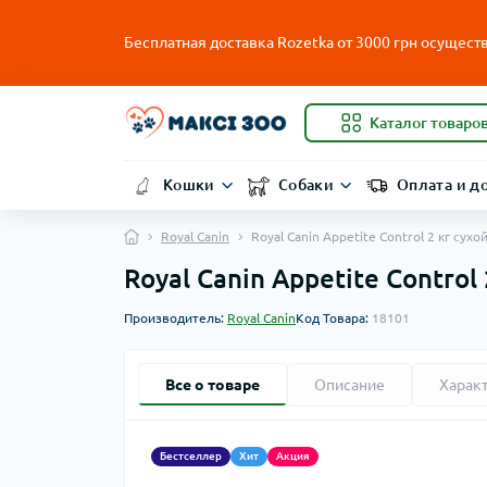
Бесплатная доставка Rozetka от
3000
грн осуществ
Каталог товаро
Кошки
Собаки
Оплата и д
Royal Canin
Royal Canin Appetite Control 2 кг су
Royal Canin Appetite Contro
Производитель:
Royal Canin
Код Товара:
18101
Все о товаре
Описание
Харак
Бестселлер
Хит
Акция