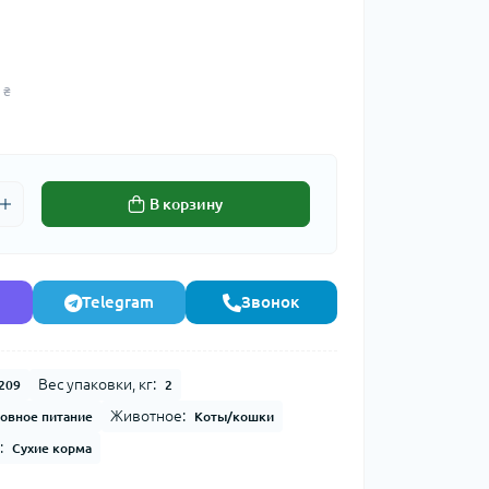
 ₴
В корзину
Telegram
Звонок
Вес упаковки, кг:
209
2
Животное:
овное питание
Коты/кошки
:
Сухие корма