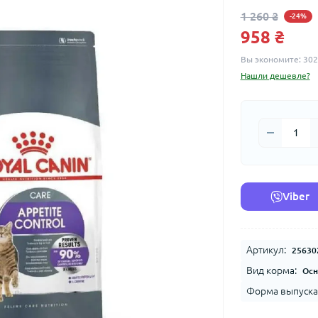
1 260 ₴
-24%
958 ₴
Вы экономите:
302
Нашли дешевле?
Viber
Артикул:
25630
Вид корма:
Осн
Форма выпуска