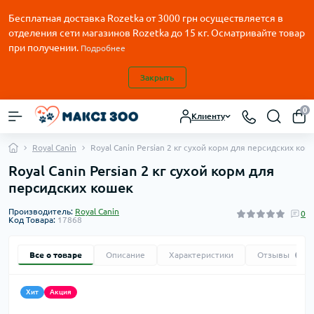
Бесплатная доставка Rozetka от
3000
грн осуществляется в
отделения сети магазинов Rozetka до 15 кг. Осматривайте товар
при получении.
Подробнее
Закрыть
0
Клиенту
Royal Canin
Royal Canin Persian 2 кг сухой корм для персидских кош
Royal Canin Persian 2 кг сухой корм для
персидских кошек
Производитель:
Royal Canin
0
Код Товара:
17868
Все о товаре
Описание
Характеристики
Отзывы
0
Хит
Акция