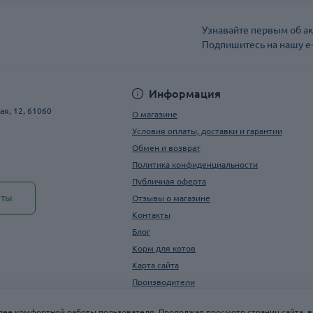
Узнавайте первым об ак
Подпишитесь на нашу e
Публичная оферта
Информация
ая, 12, 61060
О магазине
Условия оплаты, доставки и гарантии
Обмен и возврат
Политика конфиденциальности
Публичная оферта
кты
Отзывы о магазине
Контакты
Блог
Корм для котов
Карта сайта
Производители
олее комфортной работы пользователя. Продолжая просмотр страниц сайта, в