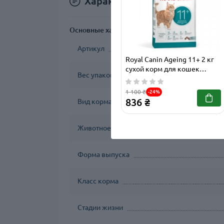
Характеристики
Основные характеристики
Артикул
Royal Canin Ageing 11+ 2 кг
сухой корм для кошек
Вес упаковки, кг
старше 11 лет
1 100 ₴
-24%
836 ₴
Вид корма
Животное
Форма выпуска
Класс корма
Стадии жизни