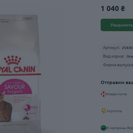
1 040 ₴
Уведомить
Артикул:
25430
Вид корма:
Осн
Форма выпуска
Отправим ваш
Новая почта
Укрпочта
В магазины Roz