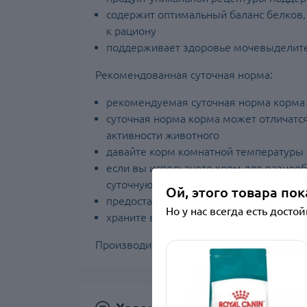
содержит оптимальный баланс белков,
к рациону
поддерживает здоровье мочевыделите
Рекомендованная суточная норма:
рекомендуемая суточная норма корма 
суточная норма корма может отличатся
активности животного
давайте корм комнатной температуры
если вы используете корм для разноо
суточную норму
Ой, этого товара пок
предоставьте питомцу доступ к свежей
Но у нас всегда есть досто
храните в сухом прохладном месте
Производитель: Royal Canin, Франция.