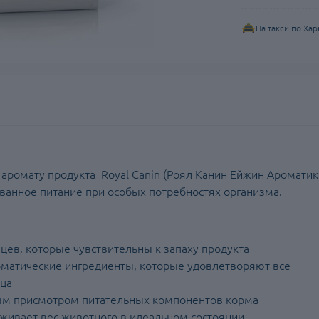
На такси по Хар
аромату продукта Royal Canin (Роял Канин Ейжин Ароматик
ованное питание при особых потребностях организма.
цев, которые чувствительны к запаху продукта
оматические ингредиенты, которые удовлетворяют все
мца
ным присмотром питательных компонентов корма
живает вес животного в идеальном состоянии