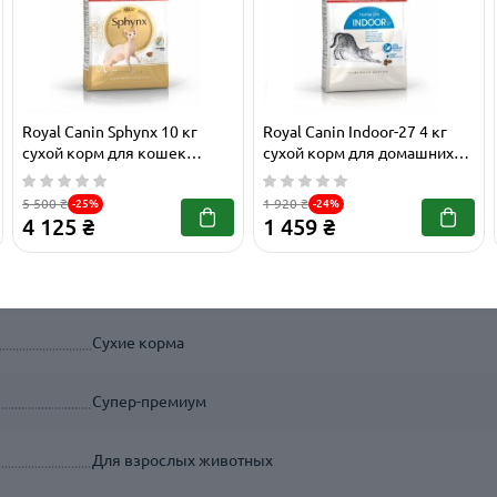
2543020
Royal Canin Sphynx 10 кг
Royal Canin Indoor-27 4 кг
сухой корм для кошек
сухой корм для домашних
2
породы сфинкс
кошек
5 500 ₴
1 920 ₴
-25%
-24%
4 125 ₴
1 459 ₴
Основное питание
Коты/кошки
Сухие корма
Супер-премиум
Для взрослых животных