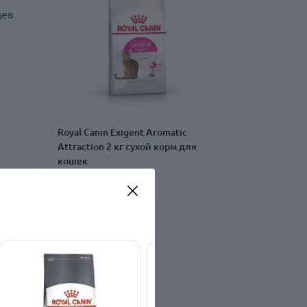
цев
Royal Canin Exigent Aromatic
Attraction 2 кг сухой корм для
кошек
1 040 ₴