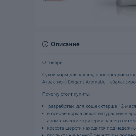
Описание
О товаре
Сухой корм для кошек, привередливых к 
Атрактион) Exigent Aromatic - сбалансир
Почему стоит купить:
разработан для кошек старше 12 меся
в основе корма лежат натуральные ар
ароматические критерии вашего пито
красота шерсти находится под надеж
продукт уникальной рецептуры поддер