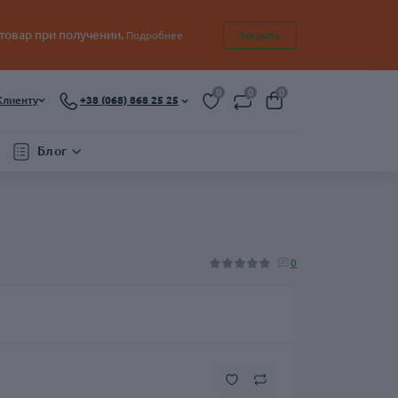
 товар при получении.
Подробнее
Закрыть
0
0
0
Клиенту
+38 (068) 868 25 25
Блог
0