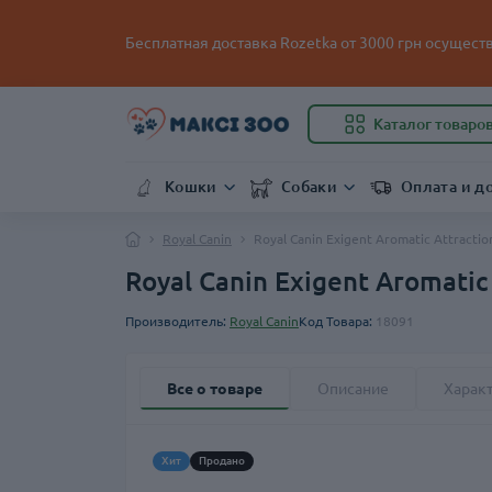
Бесплатная доставка Rozetka от
3000
грн осуществ
Каталог товаро
Кошки
Собаки
Оплата и д
Royal Canin
Royal Canin Exigent Aromatic Attracti
Royal Canin Exigent Aromatic
Производитель:
Royal Canin
Код Товара:
18091
Все о товаре
Описание
Харак
Хит
Продано