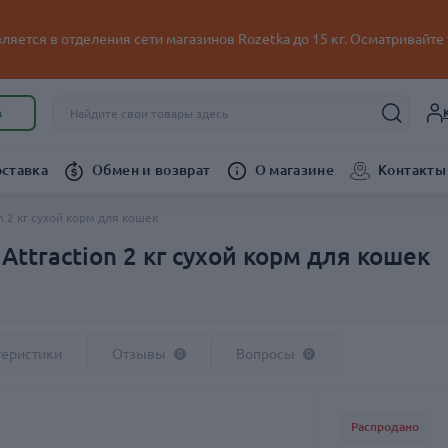
ляется в отделения сети магазинов Rozetka до 15 кг. Осматривайте
в
оставка
Обмен и возврат
О магазине
Контакты
on 2 кг сухой корм для кошек
 Attraction 2 кг сухой корм для кошек
теристики
Отзывы
Вопросы
0
0
Распродано