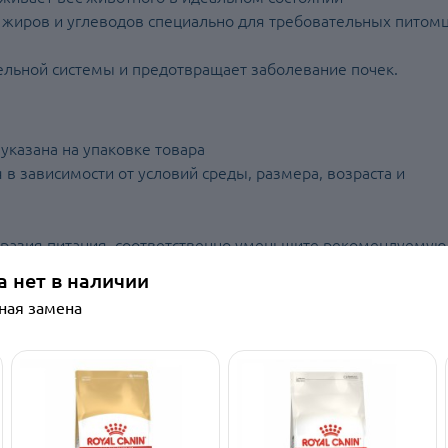
 жиров и углеводов специально для требовательных питом
льной системы и предотвращает заболевание почек.
указана на упаковке товара
 в зависимости от условий среды, размера, возраста и
бразия питания, соответственно уменьшите рекомендуемую
а нет в наличии
 питьевой воде
йная замена