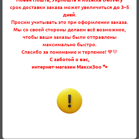
срок доставки заказа может увеличиться
до 3–5
волокна, витамины и минералы. Формула
дней
.
сбалансирована, не содержит лекарственных
Просим учитывать это при оформлении заказа.
добавок. Давать строго по нормам кормления.
Мы со своей стороны делаем всё возможное,
чтобы ваши заказы были отправлены
максимально быстро.
Характеристики
Спасибо за понимание и терпение! 💙💛
С заботой о вас,
Основные характеристики
интернет-магазин МаксиЗоо 🐾
Артикул
27210150
Вес упаковки, кг
1.5
Вид корма
Основное питание
Животное
Коты/кошки