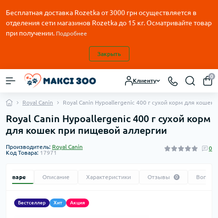
Бесплатная доставка Rozetka от
3000
грн осуществляется в
отделения сети магазинов Rozetka до 15 кг. Осматривайте товар
при получении.
Подробнее
Закрыть
0
Клиенту
Royal Canin
Royal Canin Hypoallergenic 400 г сухой корм для кошек
Royal Canin Hypoallergenic 400 г сухой корм
для кошек при пищевой аллергии
Производитель:
Royal Canin
0
Код Товара:
17971
 о товаре
Описание
Характеристики
Отзывы
Вопрос
0
Бестселлер
Хит
Акция