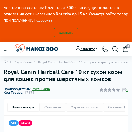
Бесплатная доставка Rozetka от
3000
грн осуществляется в
отделения сети магазинов Rozetka до 15 кг. Осматривайте товар
при получении.
Подробнее
Закрыть
0
Клиенту
Royal Canin
Royal Canin Hairball Care 10 кг сухой корм для кошек 
Royal Canin Hairball Care 10 кг сухой корм
для кошек против шерстяных комков
Производитель:
Royal Canin
0
Код Товара:
17871
Все о товаре
Описание
Характеристики
Отзывы
0
Хит
Акция