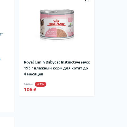
ат
м
Royal Canin Babycat Instinctive мусс
195 г влажный корм для котят до
4 месяцев
140 ₴
-24%
106 ₴