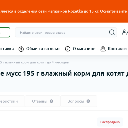
ляется в отделения сети магазинов Rozetka до 15 кг. Осматривайте
в
оставка
Обмен и возврат
О магазине
Контакты
 195 г влажный корм для котят до 4 месяцев
tive мусс 195 г влажный корм для котят
теристики
Отзывы
Вопросы
1
0
Распродано