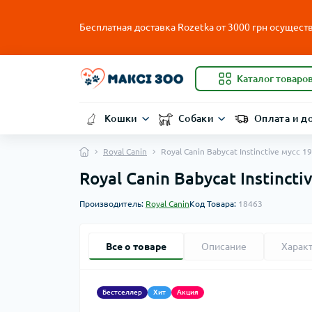
Бесплатная доставка Rozetka от
3000
грн осуществ
Каталог товаро
Кошки
Собаки
Оплата и д
Royal Canin
Royal Canin Babycat Instinctive мусс
Royal Canin Babycat Instinc
Производитель:
Royal Canin
Код Товара:
18463
Все о товаре
Описание
Харак
Бестселлер
Хит
Акция