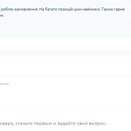
 роблю замовлення. На багато позицій ціни найнижчі. Також гарне
ні.
ремя.
оваре, станьте первым и задайте свой вопрос.