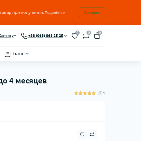
 товар при получении.
Подробнее
Закрыть
0
0
0
Клиенту
+38 (068) 868 25 25
Блог
 до 4 месяцев
1