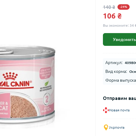
140 ₴
-24%
106 ₴
Вы экономите:
34 
Уведомить
Артикул:
40980
Вид корма:
Осн
Форма выпуска
Отправим ваш
Новая почта
Укрпочта