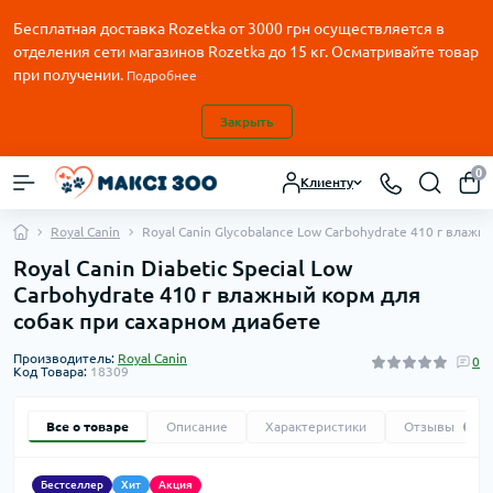
Бесплатная доставка Rozetka от
3000
грн осуществляется в
отделения сети магазинов Rozetka до 15 кг. Осматривайте товар
при получении.
Подробнее
Закрыть
0
Клиенту
Royal Canin
Royal Canin Glycobalance Low Carbohydrate 410 г влаж
Royal Canin Diabetic Special Low
Carbohydrate 410 г влажный корм для
собак при сахарном диабете
Производитель:
Royal Canin
0
Код Товара:
18309
Все о товаре
Описание
Характеристики
Отзывы
0
Бестселлер
Хит
Акция