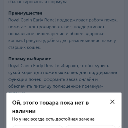
сбалансированная формула
Преимущества
Royal Canin Early Renal поддерживает работу почек,
помогает контролировать вес, поддерживает
нормальное пищеварение и общее здоровье
кошки. Гранулы удобны для разжевывания даже у
старших кошек.
Почему выбирают
Royal Canin Early Renal выбирают, чтобы
купить
сухой корм для пожилых кошек для поддержания
функции почек
, оформить заказ онлайн и
обеспечить питомцу полноценное премиум-
питание.
Ой, этого товара пока нет в
Состав
наличии
Но у нас всегда есть достойная замена
Мясо и продукты животного происхождения, злаки,