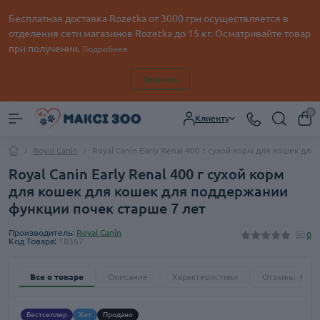
Бесплатная доставка Rozetka от
3000
грн осуществляется в
отделения сети магазинов Rozetka до 15 кг. Осматривайте товар
при получении.
Подробнее
Закрыть
0
Клиенту
Royal Canin
Royal Canin Early Renal 400 г сухой корм для кошек д
Royal Canin Early Renal 400 г сухой корм
для кошек для кошек для поддержании
функции почек старше 7 лет
Производитель:
Royal Canin
0
Код Товара:
18367
Все о товаре
Описание
Характеристики
Отзывы
0
Бестселлер
Хит
Продано