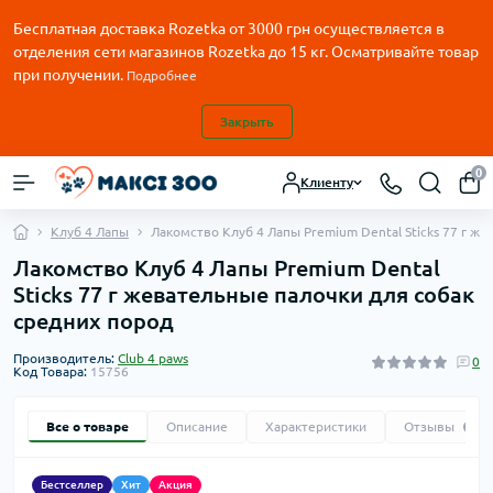
Бесплатная доставка Rozetka от
3000
грн осуществляется в
отделения сети магазинов Rozetka до 15 кг. Осматривайте товар
при получении.
Подробнее
Закрыть
0
Клиенту
Клуб 4 Лапы
Лакомство Клуб 4 Лапы Premium Dental Sticks 77 г ж
Лакомство Клуб 4 Лапы Premium Dental
Sticks 77 г жевательные палочки для собак
средних пород
Производитель:
Club 4 paws
0
Код Товара:
15756
Все о товаре
Описание
Характеристики
Отзывы
0
Бестселлер
Хит
Акция