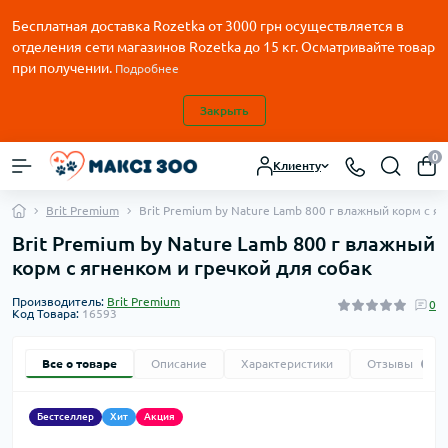
Бесплатная доставка Rozetka от
3000
грн осуществляется в
отделения сети магазинов Rozetka до 15 кг. Осматривайте товар
при получении.
Подробнее
Закрыть
0
Клиенту
Brit Premium
Brit Premium by Nature Lamb 800 г влажный корм с яг
Brit Premium by Nature Lamb 800 г влажный
корм с ягненком и гречкой для собак
Производитель:
Brit Premium
0
Код Товара:
16593
Все о товаре
Описание
Характеристики
Отзывы
0
Бестселлер
Хит
Акция