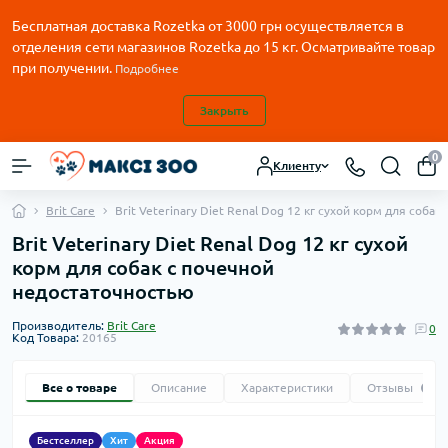
Бесплатная доставка Rozetka от
3000
грн осуществляется в
отделения сети магазинов Rozetka до 15 кг. Осматривайте товар
при получении.
Подробнее
Закрыть
0
Клиенту
Brit Care
Brit Veterinary Diet Renal Dog 12 кг сухой корм для соба
Brit Veterinary Diet Renal Dog 12 кг сухой
корм для собак с почечной
недостаточностью
Производитель:
Brit Care
0
Код Товара:
20165
Все о товаре
Описание
Характеристики
Отзывы
0
Бестселлер
Хит
Акция